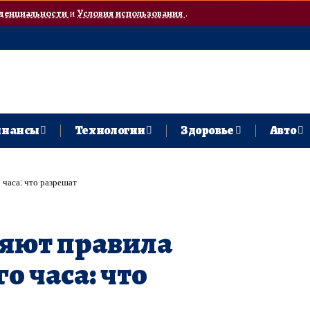
денциальности
и
Условия использования
.
нансы
Технологии
Здоровье
Авто
 часа: что разрешат
няют правила
о часа: что