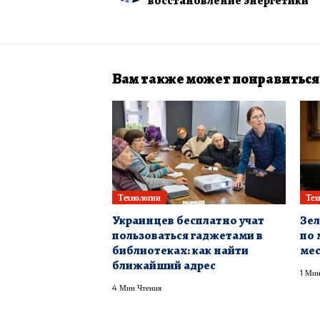
восстановление энергетики
Вам также может понравиться
Технологии
Тех
Украинцев бесплатно учат
Зел
пользоваться гаджетами в
по 
библиотеках: как найти
ме
ближайший адрес
1 Мин
4 Мин Чтения