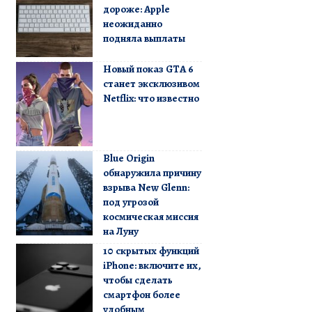
дороже: Apple
неожиданно
подняла выплаты
Новый показ GTA 6
станет эксклюзивом
Netflix: что известно
Blue Origin
обнаружила причину
взрыва New Glenn:
под угрозой
космическая миссия
на Луну
10 скрытых функций
iPhone: включите их,
чтобы сделать
смартфон более
удобным