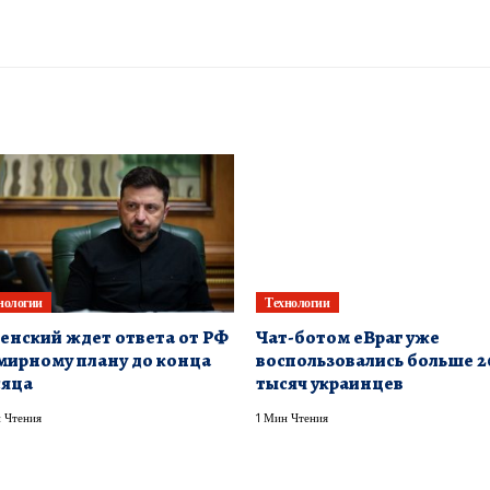
нологии
Технологии
енский ждет ответа от РФ
Чат-ботом еВраг уже
мирному плану до конца
воспользовались больше 2
сяца
тысяч украинцев
 Чтения
1 Мин Чтения