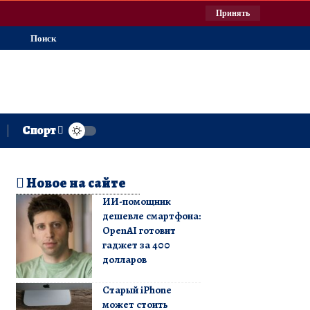
Принять
Поиск
Спорт
Новое на сайте
ИИ-помощник
дешевле смартфона:
OpenAI готовит
гаджет за 400
долларов
Старый iPhone
может стоить