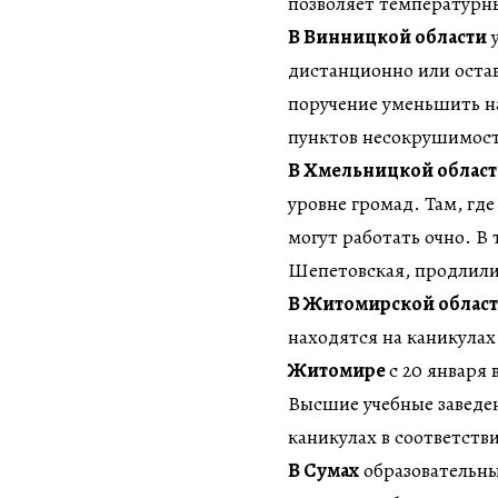
позволяет температурн
В Винницкой области
у
дистанционно или остав
поручение уменьшить на
пунктов несокрушимос
В Хмельницкой облас
уровне громад. Там, гд
могут работать очно. В
Шепетовская, продлили 
В Житомирской облас
находятся на каникулах 
Житомире
с 20 января
Высшие учебные заведен
каникулах в соответств
В Сумах
образовательны