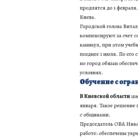
продлятся до 1 феврал
Киева.
Городской голова Витал
компенсируют за счет с
каникул, при этом учеб
позднее 1 июля. По его 
но город обязан обеспе
условиях.
Обучение с огра
В Киевской области
шко
января. Такое решение 
с общинами.
Председатель ОВА Нико
работе: обеспечены ук