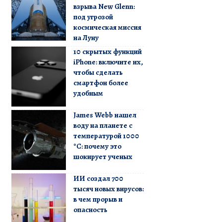
взрыва New Glenn:
под угрозой
космическая миссия
на Луну
10 скрытых функций
iPhone: включите их,
чтобы сделать
смартфон более
удобным
James Webb нашел
воду на планете с
температурой 1000
°C: почему это
шокирует ученых
ИИ создал 700
тысяч новых вирусов:
в чем прорыв и
опасность