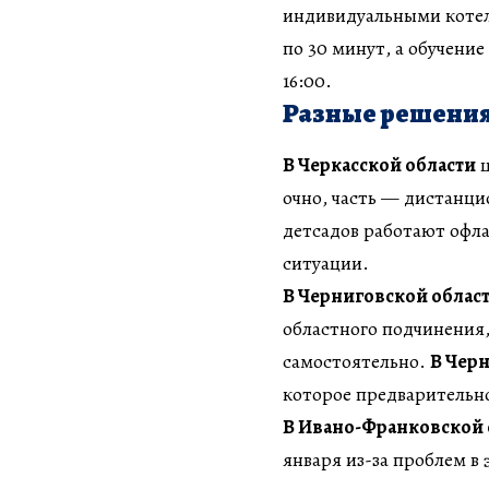
индивидуальными котел
по 30 минут, а обучение
16:00.
Разные решения
В Черкасской области
ш
очно, часть — дистанц
детсадов работают офла
ситуации.
В Черниговской облас
областного подчинения
самостоятельно.
В Чер
которое предварительно
В Ивано-Франковской 
января из-за проблем в