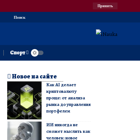
Принять
Поиск
Спорт
Новое на сайте
Как AI делает
криптовалюту
проще: от анализа
рынка до управления
портфелем
ИИ никогда не
сможет мыслить как
человек: новое