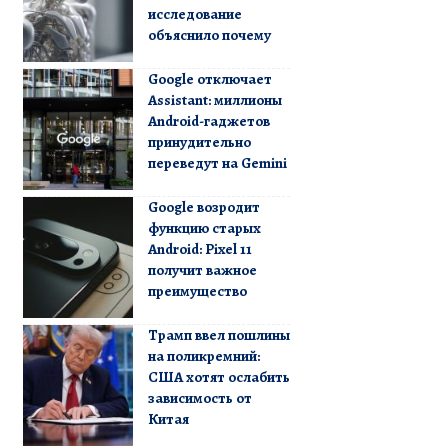
исследование
объяснило почему
Google отключает
Assistant: миллионы
Android-гаджетов
принудительно
переведут на Gemini
Google возродит
функцию старых
Android: Pixel 11
получит важное
преимущество
Трамп ввел пошлины
на поликремний:
США хотят ослабить
зависимость от
Китая