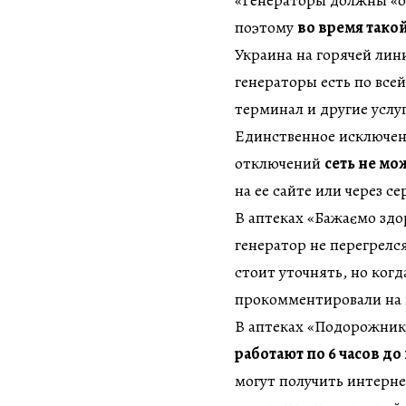
«Генераторы должны «от
поэтому
во время тако
Украина на горячей лин
генераторы есть по всей
терминал и другие услу
Единственное исключе
отключений
сеть не мо
на ее сайте или через сер
В аптеках «Бажаємо здо
генератор не перегрелс
стоит уточнять, но когд
прокомментировали на 
В аптеках «Подорожник»
работают по 6 часов до
могут получить интернет