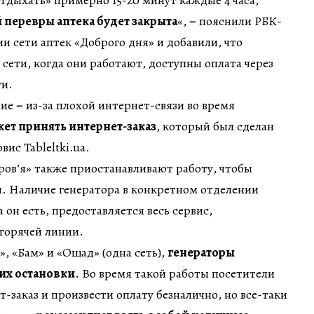
дыхать» примерно 15-20 минут каждые 4 часа,
й перевры аптека будет закрыта
«,
–
пояснили РБК-
ии сети аптек «Доброго дня» и добавили, что
 сети, когда они работают, доступны оплата через
ги.
ние
–
из-за плохой интернет-связи во время
жет принять интернет-заказ
, который был сделан
вис Tableltki.ua.
ров’я» также приостанавливают работу, чтобы
я. Наличие генератора в конкретном отделении
а он есть, предоставляется весь сервис,
горячей линии.
, «Бам» и «Ощад» (одна сеть),
генераторы
 их остановки
. Во время такой работы посетители
-заказ и произвести оплату безналично, но все-таки