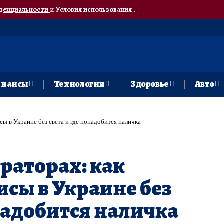
денциальности
и
Условия использования
.
нансы
Технологии
Здоровье
Авто
сы в Украине без света и где понадобится наличка
ераторах: как
исы в Украине без
онадобится наличка