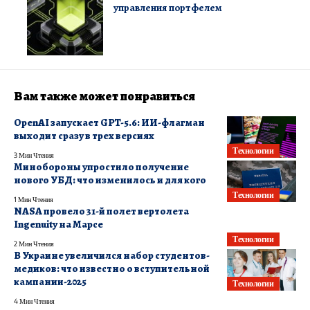
управления портфелем
Вам также может понравиться
OpenAI запускает GPT-5.6: ИИ-флагман
выходит сразу в трех версиях
Технологии
3 Мин Чтения
Минобороны упростило получение
нового УБД: что изменилось и для кого
Технологии
1 Мин Чтения
NASA провело 31-й полет вертолета
Ingenuity на Марсе
Технологии
2 Мин Чтения
В Украине увеличился набор студентов-
медиков: что известно о вступительной
кампании-2025
Технологии
4 Мин Чтения