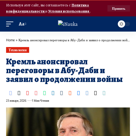
Используя этот сайт, вы соглашаетесь с
Политика
Принять
конфиденциальности
и
Условия использования
.
Аа
Home
»
Кремль анонсировал переговоры в Абу-Даби и заявил о продолжении войны
Технологии
Кремль анонсировал
переговоры в Абу-Даби и
заявил о продолжении войны
23 января, 2026
1 Мин Чтения