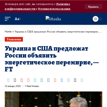
Используя этот сайт, вы соглашаетесь с
Политика
Принять
конфиденциальности
и
Условия использования
.
Аа
Home
»
Украина и США предложат России объявить энергетическое перемирие, — FT
Технологии
Украина и США предложат
России объявить
энергетическое перемирие, —
FT
23 января, 2026
1 Мин Чтения