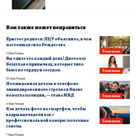
Вам также может понравиться
Христос родился: ПЦУ объяснила, в чем
настоящая сила Рождества
Технологии
3 Мин Чтения
Вы едите это каждый день! Диетолог
Безуглая о привычках, которые тихо
бьют по сердцу и сосудам
Технологии
10 Мин Чтения
Неожиданная деталь в телефоне
ликвидированного стрелка в Киеве
помогла полиции, — глава МВД
Технологии
4 Мин Чтения
Как делать фото на смартфон, чтобы
кадры выглядели как с
профессиональной камеры: полезные
Технологии
советы
7 Мин Чтения