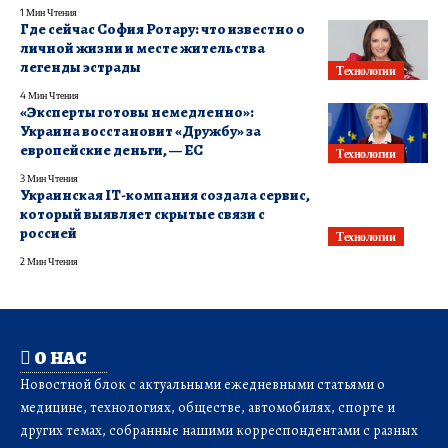
1 Мин Чтения
Где сейчас София Ротару: что известно о
личной жизни и месте жительства
легенды эстрады
Технологии
4 Мин Чтения
«Эксперты готовы немедленно»:
Украина восстановит «Дружбу» за
европейские деньги, — ЕС
Технологии
3 Мин Чтения
Украинская IТ-компания создала сервис,
который выявляет скрытые связи с
россией
Технологии
2 Мин Чтения
О НАС
Новостной блок с актуальными ежедневными статьями о
медицине, технологиях, обществе, автомобилях, спорте и
других темах, собранные нашими корреспондентами с разных