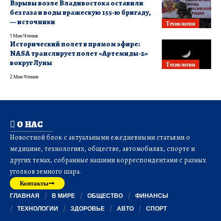
Взрывы возле Владивостока оставили
без газа и воды вражескую 155-ю бригаду,
— источники
Технологии
1 Мин Чтения
Исторический полет в прямом эфире:
NASA транслирует полет «Артемиды-2»
вокруг Луны
Технологии
2 Мин Чтения
О НАС
Новостной блок с актуальными ежедневными статьями о
медицине, технологиях, обществе, автомобилях, спорте и
других темах, собранные нашими корреспондентами с разных
уголков земного шара.
Контакты
ГЛАВНАЯ
В МИРЕ
ОБЩЕСТВО
ФИНАНСЫ
ТЕХНОЛОГИИ
ЗДОРОВЬЕ
АВТО
СПОРТ