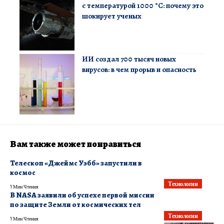
с температурой 1000 °C: почему это
шокирует ученых
ИИ создал 700 тысяч новых
вирусов: в чем прорыв и опасность
Вам также может понравиться
Телескоп «Джеймс Уэбб» запустили в
космос
Технологии
1 Мин Чтения
В NASA заявили об успехе первой миссии
по защите Земли от космических тел
Технологии
1 Мин Чтения