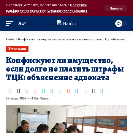
Используя этот сайт, вы соглашаетесь с
Политика
Принять
конфиденциальности
и
Условия использования
.
Аа
Home
»
Конфискуют ли имущество, если долго не платить штрафы ТЦК: объяснение адвоката
Технологии
Конфискуют ли имущество,
если долго не платить штрафы
ТЦК: объяснение адвоката
26 января, 2026
3 Мин Чтения