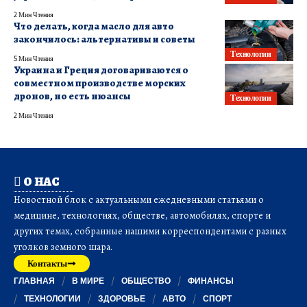
2 Мин Чтения
Что делать, когда масло для авто
закончилось: альтернативы и советы
Технологии
5 Мин Чтения
Украина и Греция договариваются о
совместном производстве морских
дронов, но есть нюансы
Технологии
2 Мин Чтения
О НАС
Новостной блок с актуальными ежедневными статьями о
медицине, технологиях, обществе, автомобилях, спорте и
других темах, собранные нашими корреспондентами с разных
уголков земного шара.
Контакты
ГЛАВНАЯ
В МИРЕ
ОБЩЕСТВО
ФИНАНСЫ
ТЕХНОЛОГИИ
ЗДОРОВЬЕ
АВТО
СПОРТ