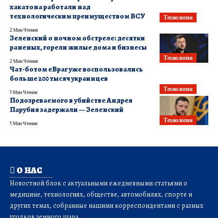
хакатона работали над
технологическим преимуществом ВСУ
Технологии
2 Мин Чтения
Зеленский о ночном обстреле: десятки
раненых, горели жилые дома и бизнесы
Технологии
2 Мин Чтения
Чат-ботом еВраг уже воспользовались
больше 200 тысяч украинцев
Технологии
1 Мин Чтения
Подозреваемого в убийстве Андрея
Парубия задержали — Зеленский
Технологии
1 Мин Чтения
О НАС
Новостной блок с актуальными ежедневными статьями о
медицине, технологиях, обществе, автомобилях, спорте и
других темах, собранные нашими корреспондентами с разных
уголков земного шара.