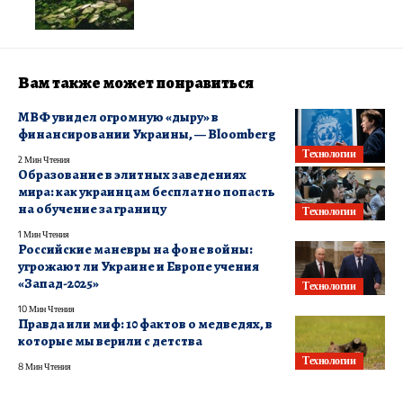
Вам также может понравиться
МВФ увидел огромную «дыру» в
финансировании Украины, — Bloomberg
Технологии
2 Мин Чтения
Образование в элитных заведениях
мира: как украинцам бесплатно попасть
на обучение за границу
Технологии
1 Мин Чтения
Российские маневры на фоне войны:
угрожают ли Украине и Европе учения
«Запад-2025»
Технологии
10 Мин Чтения
Правда или миф: 10 фактов о медведях, в
которые мы верили с детства
Технологии
8 Мин Чтения