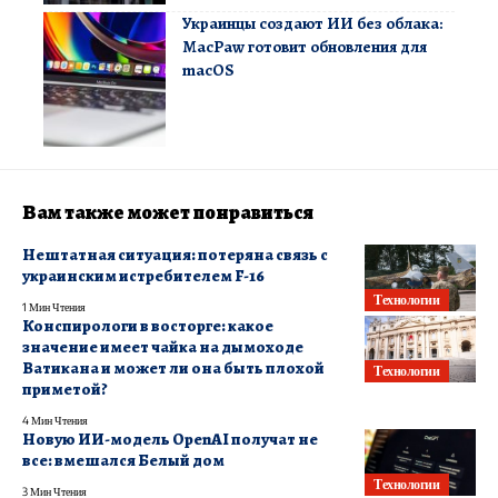
Украинцы создают ИИ без облака:
MacPaw готовит обновления для
macOS
Вам также может понравиться
Нештатная ситуация: потеряна связь с
украинским истребителем F-16
Технологии
1 Мин Чтения
Конспирологи в восторге: какое
значение имеет чайка на дымоходе
Ватикана и может ли она быть плохой
Технологии
приметой?
4 Мин Чтения
Новую ИИ-модель OpenAI получат не
все: вмешался Белый дом
Технологии
3 Мин Чтения