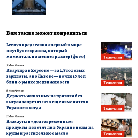
Вам также может понравиться
Lenovo представила первый в мире
ноутбук с экраном, который
моментально меняет размер (фото)
Технологии
3 Мин Чтения
Квартира в Херсоне — за 2,8 годовых
зарплаты, а во Львове — почти 10 лет:
блиц о рынке недвижимости
Технологии
8 Мин Чтения
Держать животных на привязи без
выгула запретят: что еще изменится в
Украине и когда
Технологии
2 Мин Чтения
Блэкауты и «долговременные»
продукты: взлетят ли в Украине цены на
крупы и растительное масло
Технологии