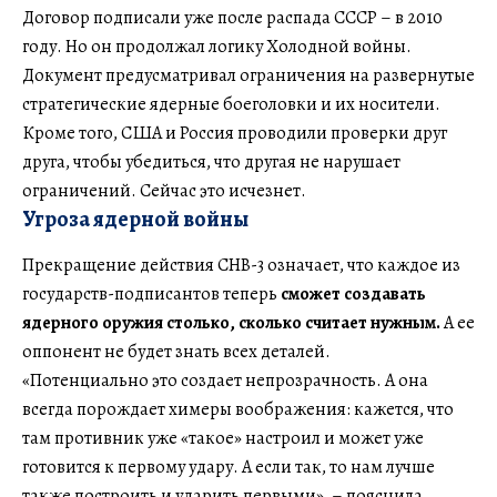
Договор подписали уже после распада СССР – в 2010
году. Но он продолжал логику Холодной войны.
Документ предусматривал ограничения на развернутые
стратегические ядерные боеголовки и их носители.
Кроме того, США и Россия проводили проверки друг
друга, чтобы убедиться, что другая не нарушает
ограничений. Сейчас это исчезнет.
Угроза ядерной войны
Прекращение действия СНВ-3 означает, что каждое из
государств-подписантов теперь
сможет создавать
ядерного оружия столько, сколько считает нужным.
А ее
оппонент не будет знать всех деталей.
«Потенциально это создает непрозрачность. А она
всегда порождает химеры воображения: кажется, что
там противник уже «такое» настроил и может уже
готовится к первому удару. А если так, то нам лучше
также построить и ударить первыми», – пояснила