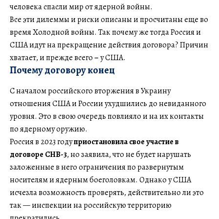
человека спасли мир от ядерной войны.
Все эти дилеммы и риски описаны и просчитаны еще во
время Холодной войны. Так почему же тогда Россия и
США идут на прекращение действия договора? Причин
хватает, и прежде всего
–
у США.
Почему договору конец
С началом российского вторжения в Украину
отношения США и России ухудшились до невиданного
уровня. Это в свою очередь повлияло и на их контакты
по ядерному оружию.
Россия в 2023 году
приостановила свое участие в
договоре СНВ-3
, но заявила, что не будет нарушать
заложенные в него ограничения по развернутым
носителям и ядерным боеголовкам. Однако у США
исчезла возможность проверять, действительно ли это
так — инспекции на российскую территорию
прекратились.