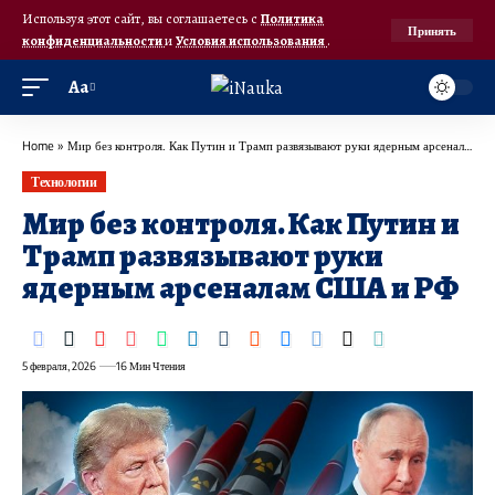
Используя этот сайт, вы соглашаетесь с
Политика
Принять
конфиденциальности
и
Условия использования
.
Аа
Home
»
Мир без контроля. Как Путин и Трамп развязывают руки ядерным арсеналам США и РФ
Технологии
Мир без контроля. Как Путин и
Трамп развязывают руки
ядерным арсеналам США и РФ
5 февраля, 2026
16 Мин Чтения