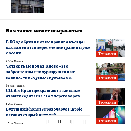
Вам также может понравиться
В ЕС одобрили новые правила въезда:
как изменится пересечение границы уже
с осени
Технологии
2 Мин Чтения
Четверть Подола в Киеве – это
заброшенные полуразрушенные
здания, – интервью с краеведом
Технологии
24 Мин Чтения
США и Иран прекращают взаимные
атаки и садятся за стол переговоров
Технологии
1 Мин Чтения
Будущий iPhone 18e разочарует: Apple
оставит старый дисплей
Технологии
3 Мин Чтения