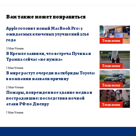
Вам также может понравиться
Apple готовит новый MacBook Pro: 5
ожидаемых ключевых улучшений 2026
года
Технологии
3 Мин Чтения
В Кремле заявили, что встреча Путина и
Трампа сейчас «не нужна»
Технологии
1 Мин Чтения
В мире растут очереди на гибриды Toyota:
в компании назвали причину
Технологии
2 Мин Чтения
Пожары, поврежденное здание медиа и
пострадавшие: последствия ночной
атаки РФ по Днепру
Технологии
1 Мин Чтения