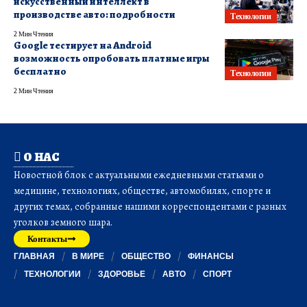
искусственный интеллект в
производстве авто: подробности
Технологии
2 Мин Чтения
Google тестирует на Android
возможность опробовать платные игры
бесплатно
Технологии
2 Мин Чтения
О НАС
Новостной блок с актуальными ежедневными статьями о
медицине, технологиях, обществе, автомобилях, спорте и
других темах, собранные нашими корреспондентами с разных
уголков земного шара.
Контакты
ГЛАВНАЯ
В МИРЕ
ОБЩЕСТВО
ФИНАНСЫ
ТЕХНОЛОГИИ
ЗДОРОВЬЕ
АВТО
СПОРТ