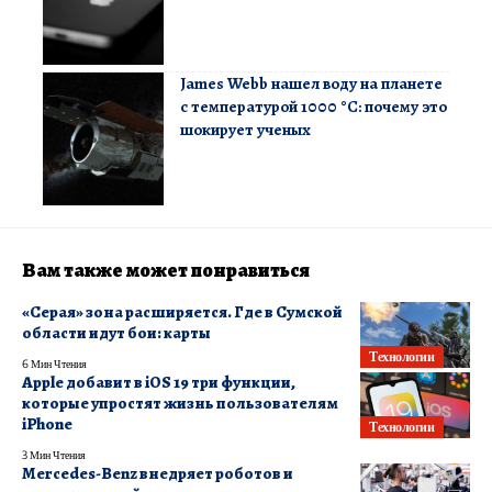
James Webb нашел воду на планете
с температурой 1000 °C: почему это
шокирует ученых
Вам также может понравиться
«Серая» зона расширяется. Где в Сумской
области идут бои: карты
Технологии
6 Мин Чтения
Apple добавит в iOS 19 три функции,
которые упростят жизнь пользователям
iPhone
Технологии
3 Мин Чтения
Mercedes-Benz внедряет роботов и