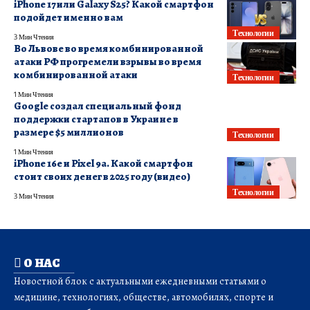
iPhone 17 или Galaxy S25? Какой смартфон
подойдет именно вам
Технологии
3 Мин Чтения
Во Львове во время комбинированной
атаки РФ прогремели взрывы во время
комбинированной атаки
Технологии
1 Мин Чтения
Google создал специальный фонд
поддержки стартапов в Украине в
размере $5 миллионов
Технологии
1 Мин Чтения
iPhone 16e и Pixel 9a. Какой смартфон
стоит своих денег в 2025 году (видео)
Технологии
3 Мин Чтения
О НАС
Новостной блок с актуальными ежедневными статьями о
медицине, технологиях, обществе, автомобилях, спорте и