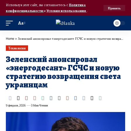
Используя этот сайт, вы соглашаетесь с
Политика
Принять
конфиденциальности
и
Условия использования
.
Аа
Home
»
Зеленский анонсировал «энергодесант» ГСЧС и новую стратегию возвращения света украинцам
Технологии
Зеленский анонсировал
«энергодесант» ГСЧС и новую
стратегию возвращения света
украинцам
9 февраля, 2026
3 Мин Чтения