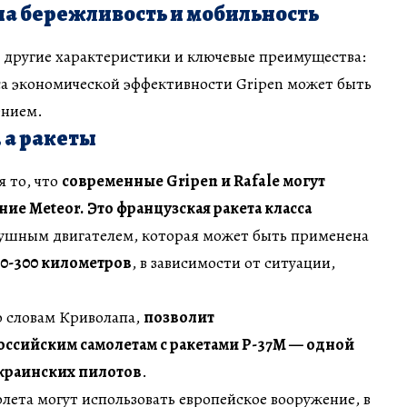
 на бережливость и мобильность
 другие характеристики и ключевые преимущества:
са экономической эффективности Gripen может быть
ением.
 а ракеты
я то, что
современные Gripen и Rafale могут
ние Meteor.
Это французская ракета класса
ушным двигателем, которая может быть применена
50-300 километров
, в зависимости от ситуации,
о словам Криволапа,
позволит
оссийским самолетам с ракетами Р-37М — одной
украинских пилотов
.
олета могут использовать европейское вооружение, в