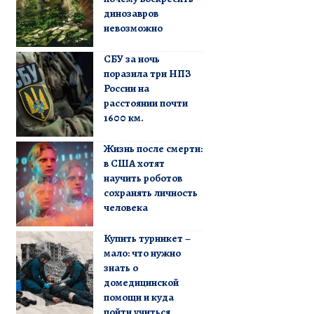
динозавров
невозможно
СБУ за ночь
поразила три НПЗ
России на
расстоянии почти
1600 км.
Жизнь после смерти:
в США хотят
научить роботов
сохранять личность
человека
Купить турникет –
мало: что нужно
знать о
домедицинской
помощи и куда
пойти учиться