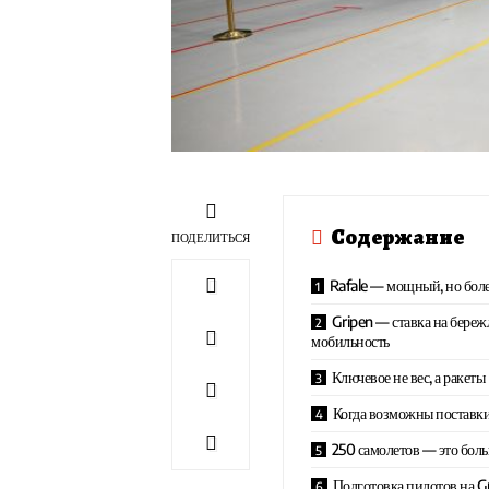
Содержание
ПОДЕЛИТЬСЯ
Rafale — мощный, но бол
Gripen — ставка на береж
мобильность
Ключевое не вес, а ракеты
Когда возможны поставки
250 самолетов — это бол
Подготовка пилотов на Gr