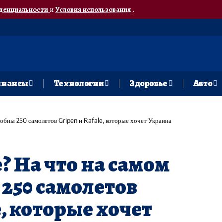
денциальности
и
Условия использования
.
нансы
Технологии
Здоровье
Авто
обны 250 самолетов Gripen и Rafale, которые хочет Украина
? На что на самом
 250 самолетов
e, которые хочет