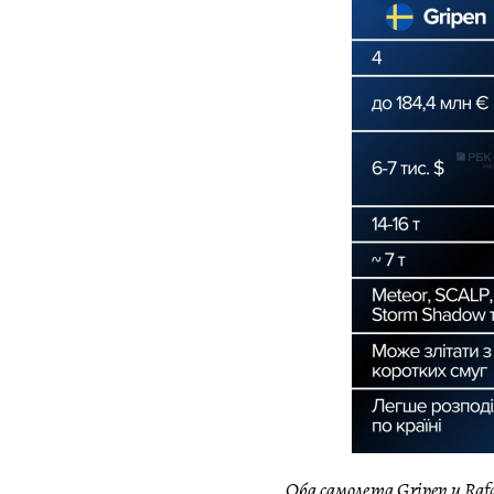
Оба самолета Gripen и Ra