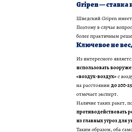
Gripen — ставка
Шведский Gripen имеет
Поэтому в случае вопро
более практичным реш
Ключевое не вес,
Из интересного являетс
использовать вооруже
«воздух-воздух»
с возд
на расстоянии
до 200-2
отмечает эксперт.
Наличие таких ракет, п
противодействовать р
из главных угроз для 
Таким образом, оба сам