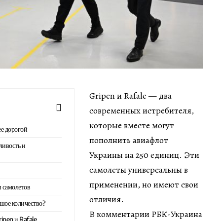
Gripen и Rafale — два
современных истребителя,
которые вместе могут
ее дорогой
пополнить авиафлот
ливость и
Украины на 250 единиц. Эти
самолеты универсальны в
применении, но имеют свои
 самолетов
отличия.
ьшое количество?
В комментарии РБК-Украина
ipen и Rafale