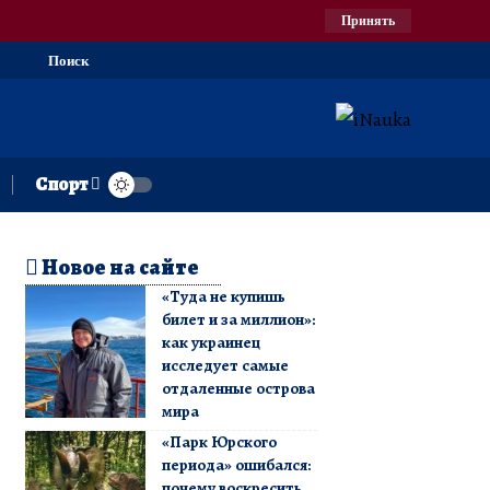
Принять
Поиск
Спорт
Новое на сайте
«Туда не купишь
билет и за миллион»:
как украинец
исследует самые
отдаленные острова
мира
«Парк Юрского
периода» ошибался:
почему воскресить