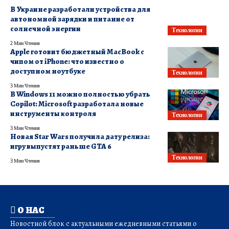
В Украине разработали устройства для
автономной зарядки и питание от
солнечной энергии
Технологии
2 Мин Чтения
Apple готовит бюджетный MacBook с
чипом от iPhone: что известно о
доступном ноутбуке
Технологии
3 Мин Чтения
В Windows 11 можно полностью убрать
Copilot: Microsoft разработала новые
инструменты контроля
Технологии
3 Мин Чтения
Новая Star Wars получила дату релиза:
игру выпустят раньше GTA 6
Технологии
3 Мин Чтения
О НАС
Новостной блок с актуальными ежедневными статьями о