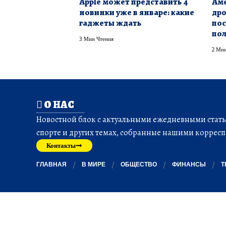
Apple может представить 4
Аме
новинки уже в январе: какие
дро
гаджеты ждать
пос
пол
3 Мин Чтения
2 Мин
О НАС
Новостной блок с актуальными ежедневными статья
спорте и других темах, собранные нашими корресп
Контакты
ГЛАВНАЯ
В МИРЕ
ОБЩЕСТВО
ФИНАНСЫ
Т