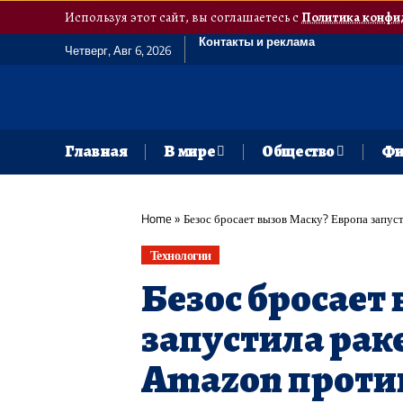
Используя этот сайт, вы соглашаетесь с
Политика конфи
Контакты и реклама
Четверг, Авг 6, 2026
Главная
В мире
Общество
Фи
Home
»
Безос бросает вызов Маску? Европа запус
Технологии
Безос бросает
запустила рак
Amazon против