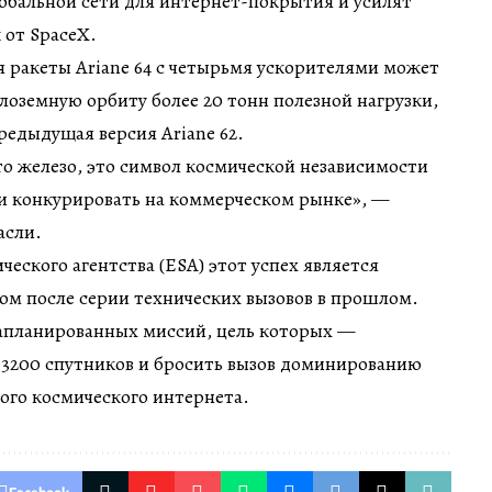
обальной сети для интернет-покрытия и усилят
 от SpaceX.
я ракеты Ariane 64 с четырьмя ускорителями может
лоземную орбиту более 20 тонн полезной нагрузки,
предыдущая версия Ariane 62.
сто железо, это символ космической независимости
ти конкурировать на коммерческом рынке», —
асли.
еского агентства (ESA) этот успех является
ом после серии технических вызовов в прошлом.
запланированных миссий, цель которых —
з 3200 спутников и бросить вызов доминированию
ного космического интернета.