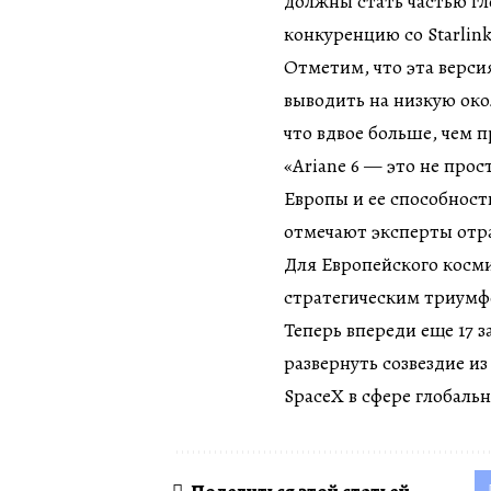
должны стать частью гл
конкуренцию со Starlink
Отметим, что эта верси
выводить на низкую око
что вдвое больше, чем 
«Ariane 6 — это не про
Европы и ее способнос
отмечают эксперты отр
Для Европейского космич
стратегическим триумф
Теперь впереди еще 17 
развернуть созвездие и
SpaceX в сфере глобаль