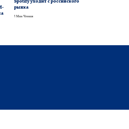
Spotify уходит с российского
И-
рынка
на
1 Мин Чтения