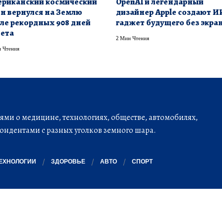
риканский космический
OpenAI и легендарный
н вернулся на Землю
дизайнер Apple создают И
ле рекордных 908 дней
гаджет будущего без экра
ета
2 Мин Чтения
 Чтения
ми о медицине, технологиях, обществе, автомобилях,
ондентами с разных уголков земного шара.
ЕХНОЛОГИИ
ЗДОРОВЬЕ
АВТО
СПОРТ