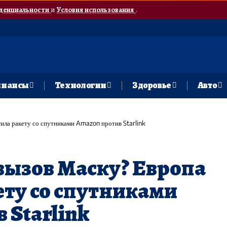
денциальности
и
Условия использования
.
нансы
Технологии
Здоровье
Авто
тила ракету со спутниками Amazon против Starlink
 вызов Маску? Европа
ету со спутниками
 Starlink