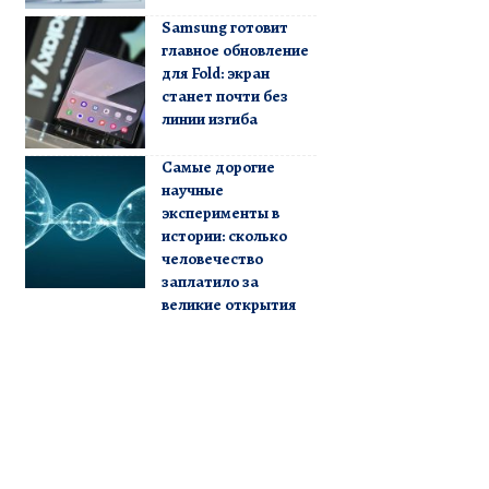
Samsung готовит
главное обновление
для Fold: экран
станет почти без
линии изгиба
Самые дорогие
научные
эксперименты в
истории: сколько
человечество
заплатило за
великие открытия