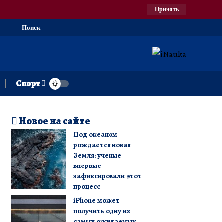
Принять
Поиск
Спорт
Новое на сайте
Под океаном
рождается новая
Земля: ученые
впервые
зафиксировали этот
процесс
iPhone может
получить одну из
самых ожидаемых