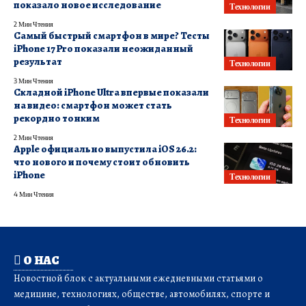
показало новое исследование
Технологии
2 Мин Чтения
Самый быстрый смартфон в мире? Тесты
iPhone 17 Pro показали неожиданный
результат
Технологии
3 Мин Чтения
Складной iPhone Ultra впервые показали
на видео: смартфон может стать
рекордно тонким
Технологии
2 Мин Чтения
Apple официально выпустила iOS 26.2:
что нового и почему стоит обновить
iPhone
Технологии
4 Мин Чтения
О НАС
Новостной блок с актуальными ежедневными статьями о
медицине, технологиях, обществе, автомобилях, спорте и