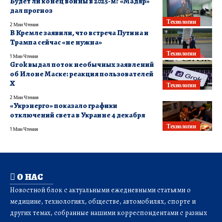
Будет ли конец войны в 2025-м? «Мадяр»
дал прогноз
Технологии
2 Мин Чтения
В Кремле заявили, что встреча Путина и
Трампа сейчас «не нужна»
Технологии
1 Мин Чтения
Grok выдал поток необычных заявлений
об Илоне Маске: реакция пользователей
X
Технологии
2 Мин Чтения
«Укрэнерго» показало графики
отключений света в Украине 4 декабря
Технологии
1 Мин Чтения
О НАС
Новостной блок с актуальными ежедневными статьями о
медицине, технологиях, обществе, автомобилях, спорте и
других темах, собранные нашими корреспондентами с разных