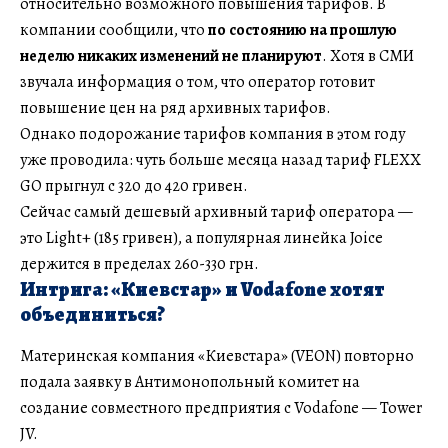
относительно возможного повышения тарифов. В
компании сообщили, что
по состоянию на прошлую
неделю никаких изменений не планируют
. Хотя в СМИ
звучала информация о том, что оператор готовит
повышение цен на ряд архивных тарифов.
Однако подорожание тарифов компания в этом году
уже проводила: чуть больше месяца назад тариф FLEXX
GO прыгнул с 320 до 420 гривен.
Сейчас самый дешевый архивный тариф оператора —
это Light+ (185 гривен), а популярная линейка Joice
держится в пределах 260-330 грн.
Интрига: «Киевстар» и Vodafone хотят
объединиться?
Материнская компания «Киевстара» (VEON) повторно
подала заявку в Антимонопольный комитет на
создание совместного предприятия с Vodafone — Tower
JV.