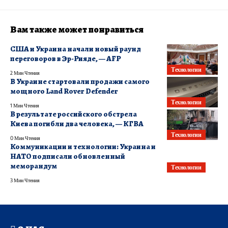
Вам также может понравиться
США и Украина начали новый раунд
переговоров в Эр-Рияде, — AFP
Технологии
2 Мин Чтения
В Украине стартовали продажи самого
мощного Land Rover Defender
Технологии
1 Мин Чтения
В результате российского обстрела
Киева погибли два человека, — КГВА
Технологии
0 Мин Чтения
Коммуникации и технологии: Украина и
НАТО подписали обновленный
меморандум
Технологии
3 Мин Чтения