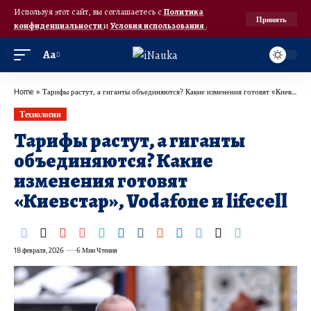
Используя этот сайт, вы соглашаетесь с
Политика
Принять
конфиденциальности
и
Условия использования
.
Аа
Home
»
Тарифы растут, а гиганты объединяются? Какие изменения готовят «Киевстар», Vodafone и lifecell
Технологии
Тарифы растут, а гиганты
объединяются? Какие
изменения готовят
«Киевстар», Vodafone и lifecell
18 февраля, 2026
6 Мин Чтения