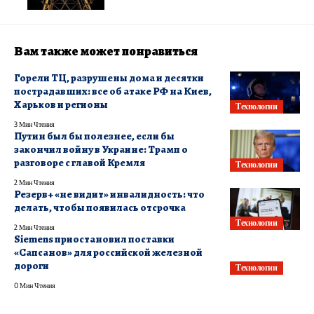
Вам также может понравиться
Горели ТЦ, разрушены дома и десятки
пострадавших: все об атаке РФ на Киев,
Харьков и регионы
Технологии
3 Мин Чтения
Путин был бы полезнее, если бы
закончил войну в Украине: Трамп о
разговоре с главой Кремля
Технологии
2 Мин Чтения
Резерв+ «не видит» инвалидность: что
делать, чтобы появилась отсрочка
Технологии
2 Мин Чтения
Siemens приостановил поставки
«Сапсанов» для российской железной
дороги
Технологии
0 Мин Чтения