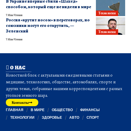
В Украине впервые сбили «Шахед»
способом, который еще не видели в мире
Технологии
1 Мин Чтения
Россия «крутит носом» в переговорах, но
союзники могут его открутить, —
Зеленский
Технологии
1 Мин Чтения
О НАС
Новостной блок с актуальными ежедневными статьями о
медицине, технологиях, обществе, автомобилях, спорте и
других темах, собранные нашими корреспондентами с разных
уголков земного шара.
Контакты
ГЛАВНАЯ
В МИРЕ
ОБЩЕСТВО
ФИНАНСЫ
ТЕХНОЛОГИИ
ЗДОРОВЬЕ
АВТО
СПОРТ