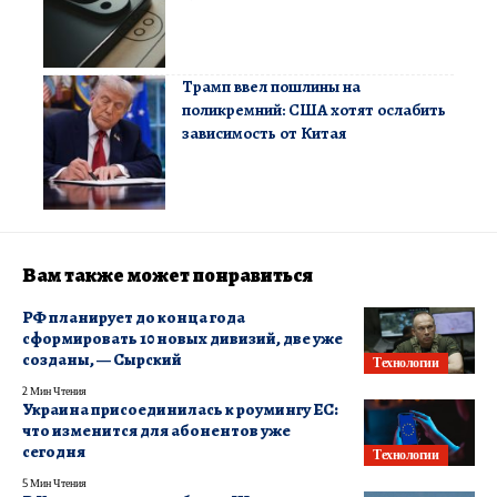
Трамп ввел пошлины на
поликремний: США хотят ослабить
зависимость от Китая
Вам также может понравиться
РФ планирует до конца года
сформировать 10 новых дивизий, две уже
созданы, — Сырский
Технологии
2 Мин Чтения
Украина присоединилась к роумингу ЕС:
что изменится для абонентов уже
сегодня
Технологии
5 Мин Чтения