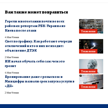
Вам также может понравиться
Горели многоэтажки почти во всех
районах: репортаж РБК-Украина из
Киева после атаки
Технологии
4 Мин Чтения
Свет по графику. Как работают очереди
отключений и кто в них не входит:
объяснение ДТЭК
Технологии
2 Мин Чтения
ИИ начал обучать себя сам: чем это
грозит
Технологии
4 Мин Чтения
Бронирование даже с розыском: в
Минцифры назвали срок запуска услуги в
«Дії»
Технологии
2 Мин Чтения