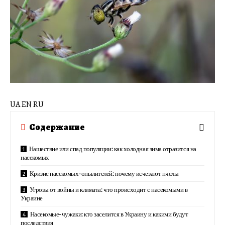
UA EN RU
Содержание
Нашествие или спад популяции: как холодная зима отразится на
насекомых
Кризис насекомых-опылителей: почему исчезают пчелы
Угрозы от войны и климата: что происходит с насекомыми в
Украине
Насекомые-чужаки: кто заселится в Украину и какими будут
последствия