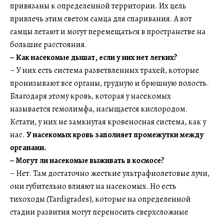
привязаны к определенной территории. Их цель
привлечь этим светом самца для спаривания. А вот
самцы летают и могут перемещаться в пространстве на
большие расстояния.
–
Как насекомые дышат, если у них нет легких?
– У них есть система разветвленных трахей, которые
пронизывают все органы, грудную и брюшную полость.
Благодаря этому кровь, которая у насекомых
называется гемолимфа, насыщается кислородом.
Кстати, у них не замкнутая кровеносная система, как у
нас.
У насекомых кровь заполняет промежутки между
органами.
–​​​​​​​ Могут ли насекомые выживать в космосе?
– Нет. Там достаточно жесткие ультрафиолетовые лучи,
они губительно влияют на насекомых. Но есть
тихоходы (Tardigrades), которые на определенной
стадии развития могут переносить сверхсложные