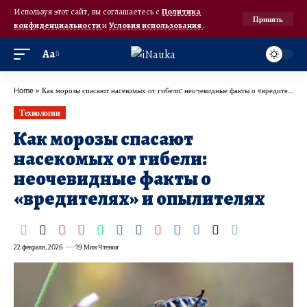
Используя этот сайт, вы соглашаетесь с
Политика
Принять
конфиденциальности
и
Условия использования
.
Аа
Home
»
Как морозы спасают насекомых от гибели: неочевидные факты о «вредителях» и опылителях
Технологии
Как морозы спасают
насекомых от гибели:
неочевидные факты о
«вредителях» и опылителях
22 февраля, 2026
19 Мин Чтения