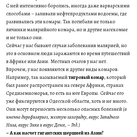
С ней интенсивно боролись, иногда даже варварскими
способами – заливали нефтепродуктами водоемы, где
развивались эти комары. Так погибали не только
личинки малярийного комара, но и другие насекомые
и не только они.
Сейчас у нас бывают случаи заболевания малярией, но
это в основном люди заражаются во время путешествий
в Африке или Азии. Местных очагов у нас нет.
Впрочем, у нас появляются и другие виды комаров.
Например, так называемый
тигровый комар
, который
был ранее распространен на севере Африки, странах
Средиземноморья, то есть на юге Европы. Сейчас его
уже фиксируются в Одесской области, хоть и не много.
Они могут переносить несколько опасных болезней
(а
именно дирофиляриоз, желтую лихорадку, вирус Западного
Нила, вирус Зика и вирус Денге,
–
Ред.)
– А как насчет гигантских шершней из Азии?