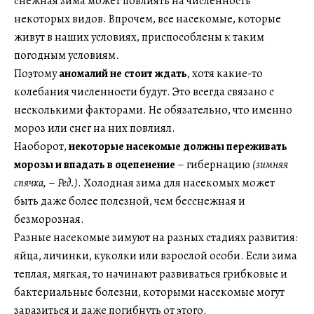
снежная зима может повлиять на численность
некоторых видов. Впрочем, все насекомые, которые
живут в наших условиях, приспособлены к таким
погодным условиям.
Поэтому
аномалий не стоит ждать
, хотя какие-то
колебания численности будут. Это всегда связано с
несколькими факторами. Не обязательно, что именно
мороз или снег на них повлиял.
Наоборот,
некоторые насекомые должны переживать
морозы и впадать в оцепенение
– гибернацию
(зимняя
спячка,
–
Ред.)
. Холодная зима для насекомых может
быть даже более полезной, чем бесснежная и
безморозная.
Разные насекомые зимуют на разных стадиях развития:
яйца, личинки, куколки или взрослой особи. Если зима
теплая, мягкая, то начинают развиваться грибковые и
бактериальные болезни, которыми насекомые могут
заразиться и даже погибнуть от этого.