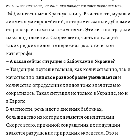
геологических эпох, их еще наживают «живые ископаемые»,
–
Ред.)
, занесенные в Красную книгу. В частности, муравьи
лиометопум европейский, которые связаны с дубовыми
старовозрастными насаждениями. Эти леса пострадали
из-за подтопления. Скорее всего, часть популяций
таких редких видов не пережила экологической
катастрофы.
–​​​​​​​ А какая сейчас ситуация с бабочками в Украине?
– Тенденция неутешительная, как количественно, так и
качественно:
видовое разнообразие уменьшается
и
количество определенных видов тоже значительно
сократилось. Такая ситуация не только в Украине, но и
в Европе.
В частности, речь идет о дневных бабочках,
большинство из которых являются опылителями.
Скорее всего, причиной сокращения их популяции
является разрушение природных экосистем. Это и