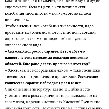
какого-то вида, то не значит, что в этом году его будет
еще меньше. Бывают 5-ти, 10-ти летние циклы
колебания численности – для каждого вида своя
цикличность.
Чтобы выяснить все колебания численности, надо
проводить тщательные, многолетние исследования,
определить, как именно ведет себя популяция
определенного вида.
–
Смежный вопрос и о саранче. Летом 2025-го
нашествие этих насекомых охватило несколько
областей. Еще рано давать прогноз на этот год?
– Здесь, как и с колорадским жуком, – такие вспышки
численности периодически происходят.
Увеличение
количества саранчи наблюдают раз в 10 лет
.
Они описаны в литературе давно. В Библии есть
упоминания о роях саранчи, которая выедала все на
своем пути, в древних летописях Киевской Руси такие
описания тоже есть. Поэтому такие нашествия саранчи