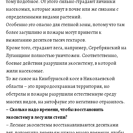
тому подобное. От этого сильно страдают личинки
насекомых, которые живут в почве или же связаны с
определенными видами растений.
Особенно это опасно для степной зоны, потому что там
более засушливо и пожары могут привести к
выжиганию десятков тысяч гектаров.
Кроме того, страдают леса, например, Серебрянский на
Луганщине полностью уничтожен. Соответственно,
боевые действия разрушили экосистему, в которой
жили насекомые.
То же самое на Кинбурнской косе в Николаевской
области – это природоохранная территория, но
обстрелы и пожары разрушили естественную среду
многих видов, на энтофауне это негативно отразилось.
–
Сколько надо времени, чтобы восстановить
экосистему в лесу или степи?
– Лесные экосистемы восстанавливаются десятками
лет, потому что деревьям нужно много времени, чтобы