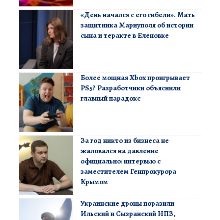
«День начался с его гибели». Мать
защитника Мариуполя об истории
сына и теракте в Еленовке
Более мощная Xbox проигрывает
PS5? Разработчики объяснили
главный парадокс
За год никто из бизнеса не
жаловался на давление
официально: интервью с
заместителем Генпрокурора
Крымом
Украинские дроны поразили
Ильский и Сызранский НПЗ,