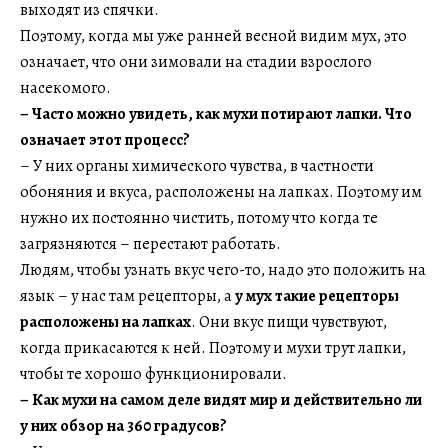
выходят из спячки.
Поэтому, когда мы уже ранней весной видим мух, это
означает, что они зимовали на стадии взрослого
насекомого.
–
Часто можно увидеть, как мухи потирают лапки. Что
означает этот процесс?
– У них органы химического чувства, в частности
обоняния и вкуса, расположены на лапках. Поэтому им
нужно их постоянно чистить, потому что когда те
загрязняются – перестают работать.
Людям, чтобы узнать вкус чего-то, надо это положить на
язык – у нас там рецепторы, а
у мух такие рецепторы
расположены на лапках
. Они вкус пищи чувствуют,
когда прикасаются к ней. Поэтому и мухи трут лапки,
чтобы те хорошо функционировали.
– ​​​​​​​Как мухи на самом деле видят мир и действительно ли
у них обзор на 360 градусов?