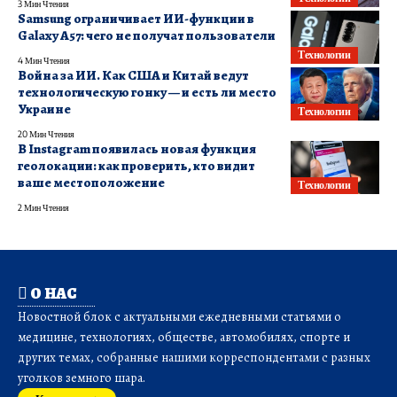
3 Мин Чтения
Samsung ограничивает ИИ-функции в
Galaxy A57: чего не получат пользователи
Технологии
4 Мин Чтения
Война за ИИ. Как США и Китай ведут
технологическую гонку — и есть ли место
Украине
Технологии
20 Мин Чтения
В Instagram появилась новая функция
геолокации: как проверить, кто видит
ваше местоположение
Технологии
2 Мин Чтения
О НАС
Новостной блок с актуальными ежедневными статьями о
медицине, технологиях, обществе, автомобилях, спорте и
других темах, собранные нашими корреспондентами с разных
уголков земного шара.