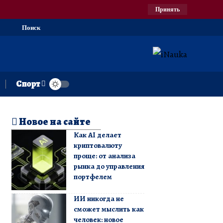
Принять
Поиск
Спорт
Новое на сайте
Как AI делает
криптовалюту
проще: от анализа
рынка до управления
портфелем
ИИ никогда не
сможет мыслить как
человек: новое