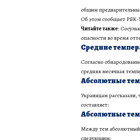
общим предварительным
Об этом сообщает РБК-
Читайте также
: Сосуль
опасности во время отт
Средние темпер
Согласно обнародованн
средняя месячная темпе
Абсолютные те
Украинцам рассказали,
составляет:
Абсолютные те
Между тем абсолютный 
следующим: