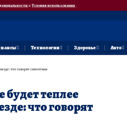
денциальности
и
Условия использования
.
нансы
Технологии
Здоровье
Авто
 везде: что говорят синоптики
е будет теплее
езде: что говорят