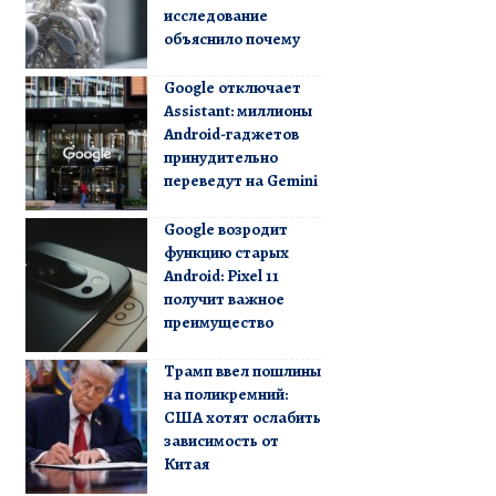
исследование
объяснило почему
Google отключает
Assistant: миллионы
Android-гаджетов
принудительно
переведут на Gemini
Google возродит
функцию старых
Android: Pixel 11
получит важное
преимущество
Трамп ввел пошлины
на поликремний:
США хотят ослабить
зависимость от
Китая