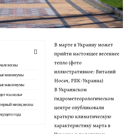
В марте в Украину может
прийти настоящее весеннее
тепло (фото
чале весны
иллюстративное: Виталий
ные минимумы
Носач, РБК-Украина)
ные максимумы
В Украинском
дит «за ноль»
гидрометеорологическом
 первый месяц весны
центре опубликовали
екущего года
краткую климатическую
характеристику марта в