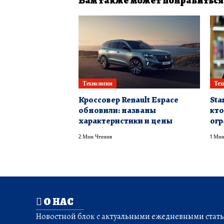
Вам также может понравиться
Технологии
Тех
Кроссовер Renault Espace
Sta
обновили: названы
кто
характеристики и цены
огр
2 Мин Чтения
1 Мин
О НАС
Новостной блок с актуальными ежедневными статья