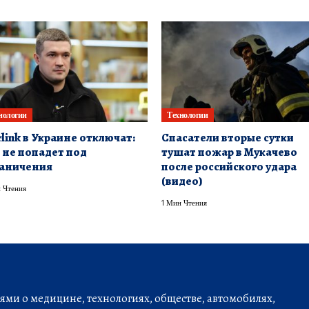
нологии
Технологии
rlink в Украине отключат:
Спасатели вторые сутки
 не попадет под
тушат пожар в Мукачево
аничения
после российского удара
(видео)
 Чтения
1 Мин Чтения
ми о медицине, технологиях, обществе, автомобилях,