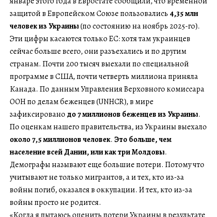
январе этого года в Евростате сообщили, что временной
защитой в Европейском Союзе пользовались
4,35 млн
человек из Украины
(по состоянию на ноябрь 2025-го).
Эти цифры касаются только ЕС: хотя там украинцев
сейчас больше всего, они разъехались и по другим
странам. Почти 200 тысяч выехали по специальной
программе в США, почти четверть миллиона приняла
Канада. По данным Управления Верховного комиссара
ООН по делам беженцев (UNHCR), в мире
зафиксировано
до 7 миллионов беженцев из Украины
.
По оценкам нашего правительства, из Украины выехало
около 7,5 миллионов человек
.
Это больше, чем
население всей Дании, или как три Молдовы
.
Демографы называют еще большие потери. Потому что
учитывают не только мигрантов, а и тех, кто из-за
войны погиб, оказался в оккупации. И тех, кто из-за
войны просто не родится.
«Когда я пытаюсь оценить потери Украины в результате