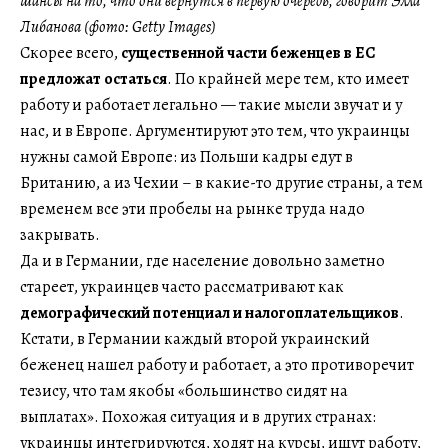
шансы на то, что они вернутся в первую очередь, говорит Элла
Либанова (фото: Getty Images)
Скорее всего,
существенной части беженцев в ЕС
предложат остаться
. По крайней мере тем, кто имеет
работу и работает легально — такие мысли звучат и у
нас, и в Европе. Аргументируют это тем, что украинцы
нужны самой Европе: из Польши кадры едут в
Британию, а из Чехии – в какие-то другие страны, а тем
временем все эти пробелы на рынке труда надо
закрывать.
Да и в Германии, где население довольно заметно
стареет, украинцев часто рассматривают как
демографический потенциал и налогоплательщиков
.
Кстати, в Германии каждый второй украинский
беженец нашел работу и работает, а это противоречит
тезису, что там якобы «большинство сидят на
выплатах». Похожая ситуация и в других странах:
украинцы интегрируются, ходят на курсы, ищут работу,