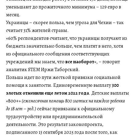
уменьшают до прожиточного минимума – 129 евро в
месяц.
Украинцы – скорее польза, чем угроза для Чехии – так
считает 31% жителей страны.
«60% респондентов считают, что украинцы получают из
бюджета значительно больше, чем платят в него, хотя
из официального сообщения соответствующих
учреждений мы знаем, что
все наоборот
«, – говорит
аналитик STEM Иржи Таборский.
Польша идет по пути жесткой привязки социальной
помощи к занятости. Единовременную выплату
300
злотых отменили еще летом 2022 года
. Детские выплаты
«800+»
(ежемесячная помощь 800 злотых на каждого ребенка
до 18 лет
–
ред.)
сейчас привязаны к официальному
трудоустройству или предпринимательской
деятельности. Это результат законопроекта,
подписанного 13 сентября 2025 года после того, как