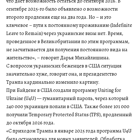
что дает возможность остаться до сентября 2026. В
сентябре 2025-го было объявлено о возможности
второго продления еще на два года. Но – и это
ключевое – пути к постоянному проживанию (Indefinite
Leave to Remain) через украинские визы нет. Время,
проведенное в Великобритании по этим программам,
не засчитывается для получения постоянного вида на
жительство», – говорит Дарья Михайлишина.
С вопросом украинских беженцев в США ситуация
значительно хуже, говорит она, и президентство
Трампа кардинально изменило картину.
При Байдене в США создали программу Uniting for
Ukraine (U4U) — гуманитарный пароль, через который
240 000 украинцев попали в США. Также более 101 000
получили Temporary Protected Status (TPS), продленный
до октября 2026 года.
«С приходом Трампа в январе 2025 года программа U4U
была остановлена для новых заявителей. Обработка