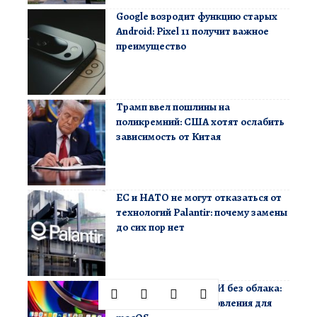
Google возродит функцию старых
Android: Pixel 11 получит важное
преимущество
Трамп ввел пошлины на
поликремний: США хотят ослабить
зависимость от Китая
ЕС и НАТО не могут отказаться от
технологий Palantir: почему замены
до сих пор нет
Украинцы создают ИИ без облака:
MacPaw готовит обновления для