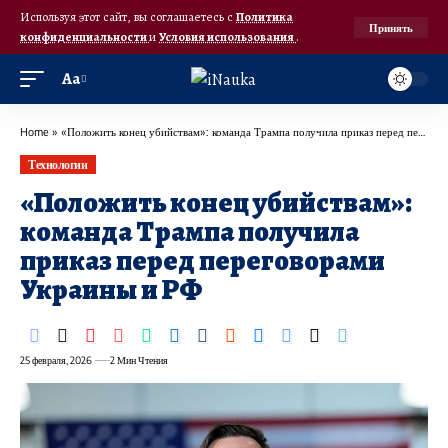
Используя этот сайт, вы соглашаетесь с
Политика
Принять
конфиденциальности
и
Условия использования
.
Аа
Home
»
«Положить конец убийствам»: команда Трампа получила приказ перед переговорами Украины и РФ
Технологии
«Положить конец убийствам»:
команда Трампа получила
приказ перед переговорами
Украины и РФ
25 февраля, 2026
2 Мин Чтения