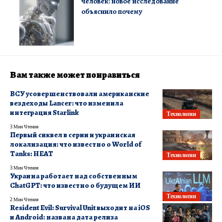
человек: новое исследование
объяснило почему
Вам также может понравиться
ВСУ усовершенствовали американские
вездеходы Lancer: что изменила
интеграция Starlink
Технологии
3 Мин Чтения
Первый сиквел в серии и украинская
локализация: что известно о World of
Tanks: HEAT
Технологии
3 Мин Чтения
Украина работает над собственным
ChatGPT: что известно о будущем ИИ
Технологии
2 Мин Чтения
Resident Evil: Survival Unit выходит на iOS
и Android: названа дата релиза