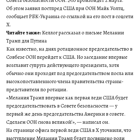
Совета безопасности ООН. Это произойдет 2 марта.
Об этом заявил постпред США при ООН Майк Уолтц,
сообщает РБК-Украина со ссылкой на его пост в соцсети
Х.
Читайте также:
Келлог рассказал о письме Мелании
Трамп для Путина
Как известно, на днях ротационное председательство в
Совбезе ООН перейдет к США. Но заседание впервые
возглавит супруга действующего президента, хотя
обычно они проходят под председательством посла или
высокопоставленного члена правительства страны-
представителя по ротации.
«Мелания Трамп впервые как первая леди США будет
председательствовать в Совете безопасности — у
первый же день председательства Америки в совете.
Сделаем ООН снова великой!», — написал он.
На странице офиса первой леди США в Х уточнили, что
выступление Мелании Трамп будет посвящено роли