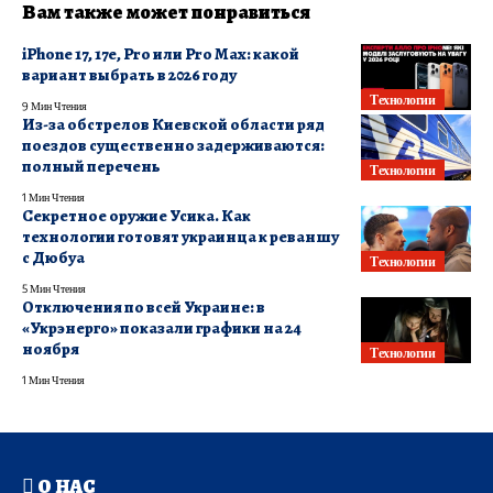
Вам также может понравиться
iPhone 17, 17e, Pro или Pro Max: какой
вариант выбрать в 2026 году
Технологии
9 Мин Чтения
Из-за обстрелов Киевской области ряд
поездов существенно задерживаются:
полный перечень
Технологии
1 Мин Чтения
Секретное оружие Усика. Как
технологии готовят украинца к реваншу
с Дюбуа
Технологии
5 Мин Чтения
Отключения по всей Украине: в
«Укрэнерго» показали графики на 24
ноября
Технологии
1 Мин Чтения
О НАС