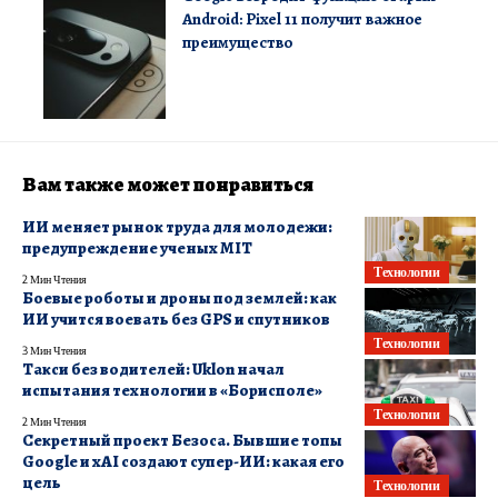
Android: Pixel 11 получит важное
преимущество
Вам также может понравиться
ИИ меняет рынок труда для молодежи:
предупреждение ученых MIT
Технологии
2 Мин Чтения
Боевые роботы и дроны под землей: как
ИИ учится воевать без GPS и спутников
Технологии
3 Мин Чтения
Такси без водителей: Uklon начал
испытания технологии в «Борисполе»
Технологии
2 Мин Чтения
Секретный проект Безоса. Бывшие топы
Google и xAI создают супер-ИИ: какая его
цель
Технологии