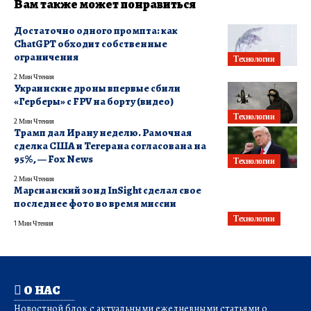
Вам также может понравиться
Достаточно одного промпта: как
ChatGPT обходит собственные
ограничения
Технологии
2 Мин Чтения
Украинские дроны впервые сбили
«Герберы» с FPV на борту (видео)
Технологии
2 Мин Чтения
Трамп дал Ирану неделю. Рамочная
сделка США и Тегерана согласована на
95%, — Fox News
Технологии
2 Мин Чтения
Марсианский зонд InSight сделал свое
последнее фото во время миссии
Технологии
1 Мин Чтения
О НАС
Новостной блок с актуальными ежедневными статьями о