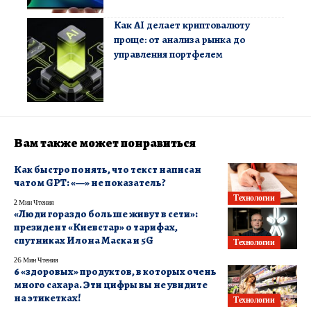
Как AI делает криптовалюту
проще: от анализа рынка до
управления портфелем
Вам также может понравиться
Как быстро понять, что текст написан
чатом GPT: «—» не показатель?
Технологии
2 Мин Чтения
«Люди гораздо больше живут в сети»:
президент «Киевстар» о тарифах,
спутниках Илона Маска и 5G
Технологии
26 Мин Чтения
6 «здоровых» продуктов, в которых очень
много сахара. Эти цифры вы не увидите
на этикетках!
Технологии