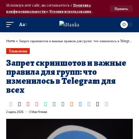
Используя этот сайт, вы соглашаетесь с
Политика
Принять
конфиденциальности
и
Условия использования
.
Аа
Home
»
Запрет скриншотов и важные правила для групп: что изменилось в Telegram для всех
Технологии
Запрет скриншотов и важные
правила для групп: что
изменилось в Telegram для
всех
2 марта, 2026
3 Мин Чтения