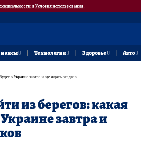
денциальности
и
Условия использования
.
нансы
Технологии
Здоровье
Авто
будет в Украине завтра и где ждать осадков
ти из берегов: какая
 Украине завтра и
дков