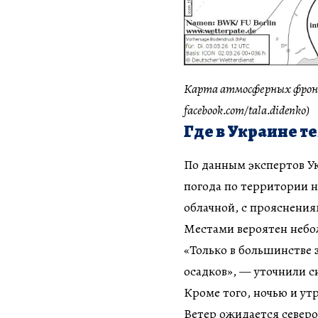
Карта атмосферных фронт
facebook.com/tala.didenko)
Где в Украине т
По данным экспертов У
погода по территории н
облачной, с прояснения
Местами вероятен небо
«Только в большинстве 
осадков», — уточнили 
Кроме того, ночью и ут
Ветер ожидается северо