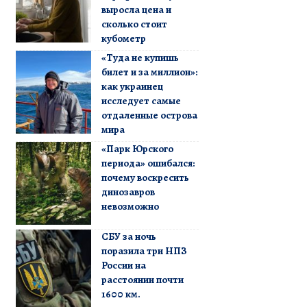
выросла цена и
сколько стоит
кубометр
«Туда не купишь
билет и за миллион»:
как украинец
исследует самые
отдаленные острова
мира
«Парк Юрского
периода» ошибался:
почему воскресить
динозавров
невозможно
СБУ за ночь
поразила три НПЗ
России на
расстоянии почти
1600 км.