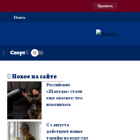
Принять
Поиск
Спорт
Новое на сайте
Российские
«Шахеды» стали
еще опаснее: что
изменилось
С 1 августа
действуют новые
тарифы на воду: где