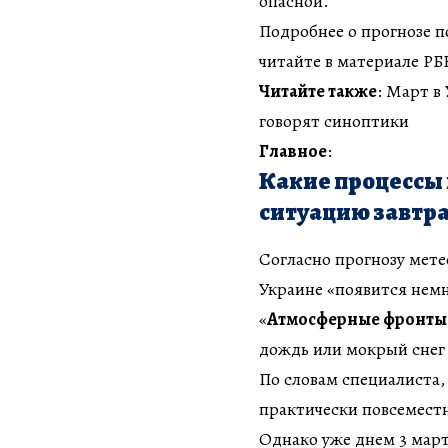
опасной.
Подробнее о прогнозе п
читайте в материале Р
Читайте также
: Март в
говорят синоптики
Главное
:
Какие процессы
ситуацию завтр
Согласно прогнозу мете
Украине «появится немн
«
Атмосферные фронты
дождь или мокрый снег 
По словам специалиста
практически повсемест
Однако уже днем 3 мар