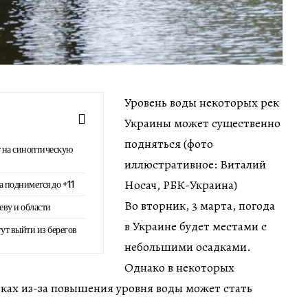
Уровень воды некоторых рек
Украины может существенно
подняться (фото
 на синоптическую
иллюстративное: Виталий
Носач, РБК-Украина)
а поднимется до +11
Во вторник, 3 марта, погода
еву и области
в Украине будет местами с
гут выйти из берегов
небольшими осадками.
Однако в некоторых
еках из-за повышения уровня воды может стать