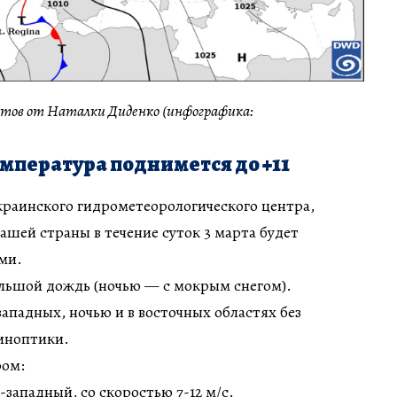
ов от Наталки Диденко (инфографика:
емпература поднимется до +11
краинского гидрометеорологического центра,
ашей страны в течение суток 3 марта будет
ми.
льшой дождь (ночью — с мокрым снегом).
западных, ночью и в восточных областях без
синоптики.
ром:
-западный, со скоростью 7-12 м/с.