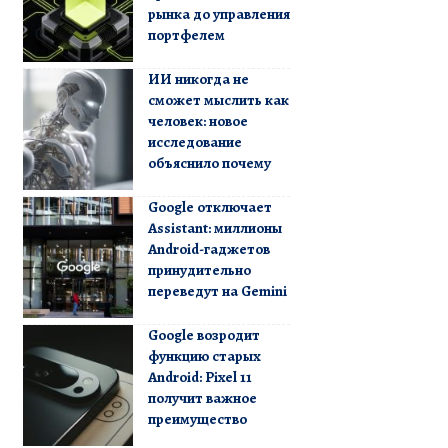
рынка до управления
портфелем
ИИ никогда не
сможет мыслить как
человек: новое
исследование
объяснило почему
Google отключает
Assistant: миллионы
Android-гаджетов
принудительно
переведут на Gemini
Google возродит
функцию старых
Android: Pixel 11
получит важное
преимущество