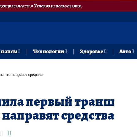
денциальности
и
Условия использования
.
нансы
Технологии
Здоровье
Авто
а что направят средства
чила первый транш
 направят средства