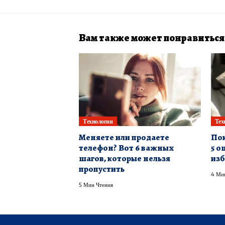
Вам также может понравиться
Технологии
Тех
Меняете или продаете
Пок
телефон? Вот 6 важных
5 о
шагов, которые нельзя
из
пропустить
4 Ми
5 Мин Чтения