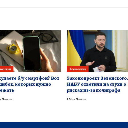
нологии
Технологии
упаете б/у смартфон? Вот
Законопроект Зеленского.
шибок, которых нужно
НАБУ ответили на слухи о
бежать
рисках из-за полиграфа
н Чтения
1 Мин Чтения