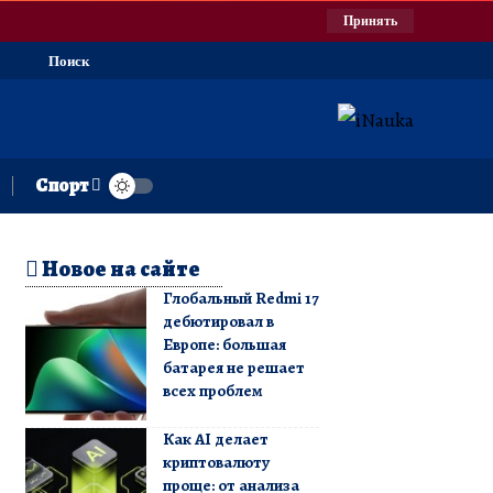
Принять
Поиск
Спорт
Новое на сайте
Глобальный Redmi 17
дебютировал в
Европе: большая
батарея не решает
всех проблем
Как AI делает
криптовалюту
проще: от анализа