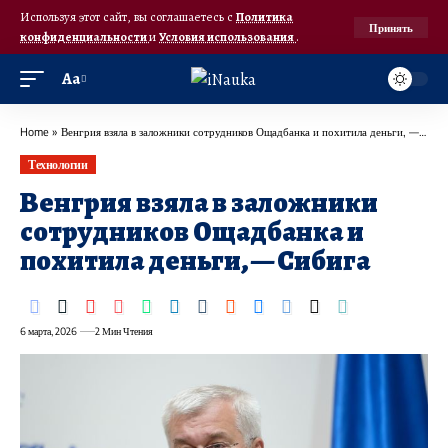
Используя этот сайт, вы соглашаетесь с
Политика
Принять
конфиденциальности
и
Условия использования
.
Аа
Home
»
Венгрия взяла в заложники сотрудников Ощадбанка и похитила деньги, — Сибига
Технологии
Венгрия взяла в заложники
сотрудников Ощадбанка и
похитила деньги, — Сибига
6 марта, 2026
2 Мин Чтения