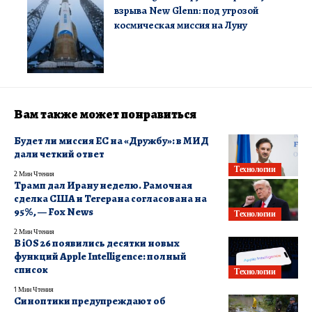
взрыва New Glenn: под угрозой
космическая миссия на Луну
Вам также может понравиться
Будет ли миссия ЕС на «Дружбу»: в МИД
дали четкий ответ
Технологии
2 Мин Чтения
Трамп дал Ирану неделю. Рамочная
сделка США и Тегерана согласована на
95%, — Fox News
Технологии
2 Мин Чтения
В iOS 26 появились десятки новых
функций Apple Intelligence: полный
список
Технологии
1 Мин Чтения
Синоптики предупреждают об