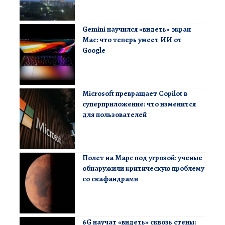
Gemini научился «видеть» экран
Mac: что теперь умеет ИИ от
Google
Microsoft превращает Copilot в
суперприложение: что изменится
для пользователей
Полет на Марс под угрозой: ученые
обнаружили критическую проблему
со скафандрами
6G научат «видеть» сквозь стены: