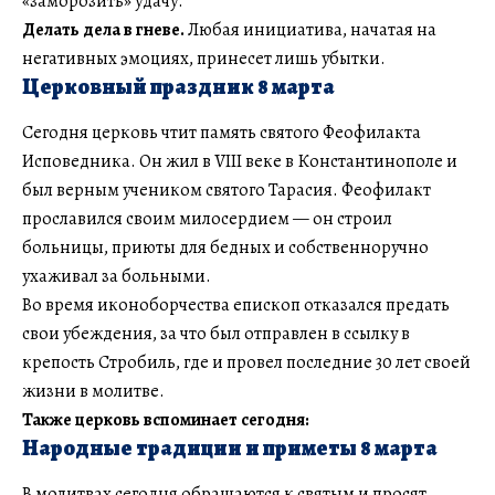
«заморозить» удачу.
Делать дела в гневе.
Любая инициатива, начатая на
негативных эмоциях, принесет лишь убытки.
Церковный праздник 8 марта
Сегодня церковь чтит память святого Феофилакта
Исповедника. Он жил в VIII веке в Константинополе и
был верным учеником святого Тарасия. Феофилакт
прославился своим милосердием — он строил
больницы, приюты для бедных и собственноручно
ухаживал за больными.
Во время иконоборчества епископ отказался предать
свои убеждения, за что был отправлен в ссылку в
крепость Стробиль, где и провел последние 30 лет своей
жизни в молитве.
Также церковь вспоминает сегодня:
Народные традиции и приметы 8 марта
В молитвах сегодня обращаются к святым и просят