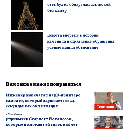
сеть будет обнаруживать людей
без камер
Комета впервые в истории
изменила направление обращения:
ученые нашли объяснение
Вам также может понравиться
Инженер напечатал на 3D-принтере
самолет, который заряжается за 4
секунды: как он выглядит
Технологии
2 Мин Чтения
5 привычек Скарлетт Йоханссон,
которые помогают ей сиять в 40 лет