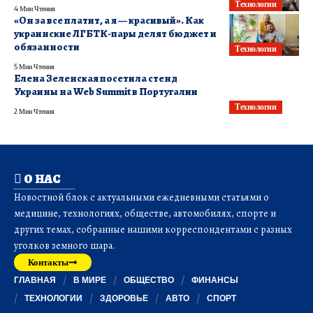
Технологии
4 Мин Чтения
«Он за все платит, а я — красивый». Как
украинские ЛГБТК-пары делят бюджет и
обязанности
Технологии
5 Мин Чтения
Елена Зеленская посетила стенд
Украины на Web Summit в Португалии
Технологии
2 Мин Чтения
О НАС
Новостной блок с актуальными ежедневными статьями о
медицине, технологиях, обществе, автомобилях, спорте и
других темах, собранные нашими корреспондентами с разных
уголков земного шара.
Контакты
ГЛАВНАЯ
В МИРЕ
ОБЩЕСТВО
ФИНАНСЫ
ТЕХНОЛОГИИ
ЗДОРОВЬЕ
АВТО
СПОРТ