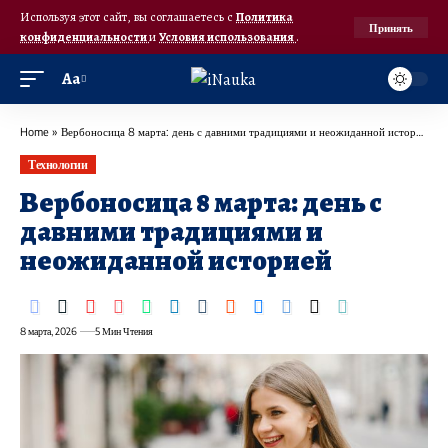
Используя этот сайт, вы соглашаетесь с
Политика
Принять
конфиденциальности
и
Условия использования
.
Аа
Home
»
Вербоносица 8 марта: день с давними традициями и неожиданной историей
Технологии
Вербоносица 8 марта: день с
давними традициями и
неожиданной историей
8 марта, 2026
5 Мин Чтения