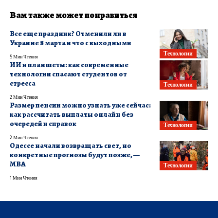
Вам также может понравиться
Все еще праздник? Отменили ли в
Украине 8 марта и что с выходными
Технологии
5 Мин Чтения
ИИ и планшеты: как современные
технологии спасают студентов от
стресса
Технологии
2 Мин Чтения
Размер пенсии можно узнать уже сейчас:
как рассчитать выплаты онлайн без
очередей и справок
Технологии
2 Мин Чтения
Одессе начали возвращать свет, но
конкретные прогнозы будут позже, —
МВА
Технологии
1 Мин Чтения