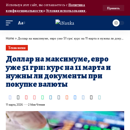
Используя этот сайт, вы соглашаетесь с
Политика
Принять
конфиденциальности
и
Условия использования
.
Аа
Home
»
Доллар на максимуме, евро уже 51 грн: курс на 11 марта и нужны ли документы при покупке валюты
Технологии
Доллар на максимуме, евро
уже 51 грн: курс на 11 марта и
нужны ли документы при
покупке валюты
11 марта, 2026
2 Мин Чтения