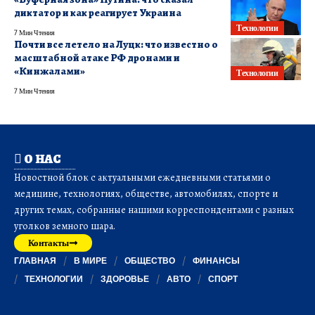
диктатор и как реагирует Украина
Технологии
7 Мин Чтения
Почти все летело на Луцк: что известно о
масштабной атаке РФ дронами и
«Кинжалами»
Технологии
7 Мин Чтения
О НАС
Новостной блок с актуальными ежедневными статьями о
медицине, технологиях, обществе, автомобилях, спорте и
других темах, собранные нашими корреспондентами с разных
уголков земного шара.
Контакты
ГЛАВНАЯ
В МИРЕ
ОБЩЕСТВО
ФИНАНСЫ
ТЕХНОЛОГИИ
ЗДОРОВЬЕ
АВТО
СПОРТ