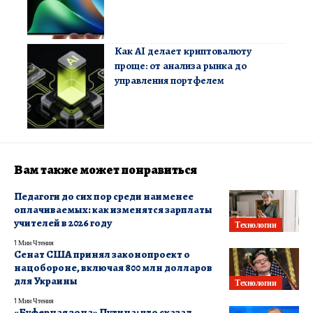
Как AI делает криптовалюту
проще: от анализа рынка до
управления портфелем
Вам также может понравиться
Педагоги до сих пор среди наименее
оплачиваемых: как изменятся зарплаты
учителей в 2026 году
Технологии
1 Мин Чтения
Сенат США принял законопроект о
нацобороне, включая 800 млн долларов
для Украины
Технологии
1 Мин Чтения
«Буферная зона» Путина: что сказал