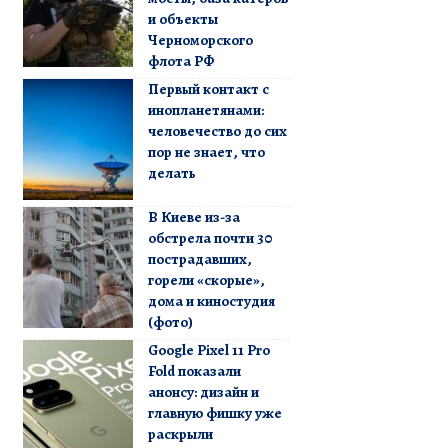
и объекты
Черноморского
флота РФ
Первый контакт с
инопланетянами:
человечество до сих
пор не знает, что
делать
В Киеве из-за
обстрела почти 30
пострадавших,
горели «скорые»,
дома и киностудия
(фото)
Google Pixel 11 Pro
Fold показали
анонсу: дизайн и
главную фишку уже
раскрыли