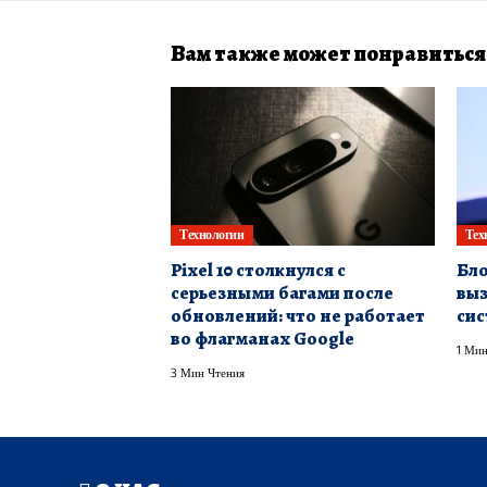
Вам также может понравиться
Технологии
Тех
Pixel 10 столкнулся с
Бло
серьезными багами после
выз
обновлений: что не работает
сис
во флагманах Google
1 Мин
3 Мин Чтения