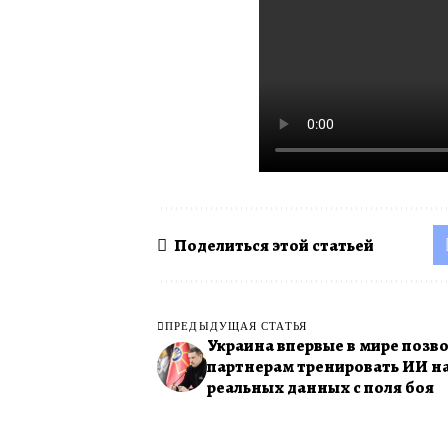
Google также запускае
визуальное обновление з
Основные изменения вк
Кроме того, система б
маршрутов (например, б
предупреждать о препя
Поделиться этой статьей
ПРЕДЫДУЩАЯ СТАТЬЯ
Украина впервые в мире позв
партнерам тренировать ИИ н
реальных данных с поля боя