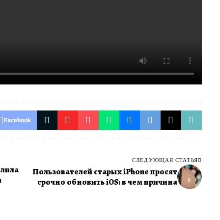
т «Иммерсивную навигацию» — самое большое
а последние 10 лет.
лючают:
удет информировать о компромиссах при выборе
олее быстрый путь, но с платной дорогой) и
тствиях в реальном времени.
Facebook
СЛЕДУЮЩАЯ СТАТЬЯ
олила
Пользователей старых iPhone просят
а
срочно обновить iOS: в чем причина