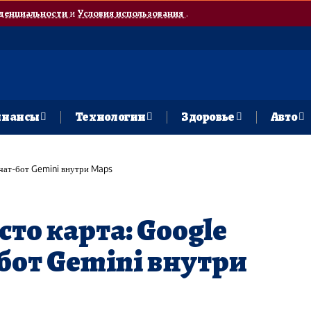
денциальности
и
Условия использования
.
нансы
Технологии
Здоровье
Авто
 чат-бот Gemini внутри Maps
то карта: Google
-бот Gemini внутри