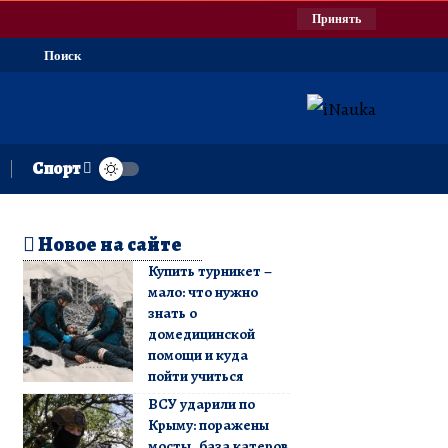
Принять
Поиск
Спорт
Новое на сайте
Купить турникет –
мало: что нужно
знать о
домедицинской
помощи и куда
пойти учиться
ВСУ ударили по
Крыму: поражены
мосты, база катеров