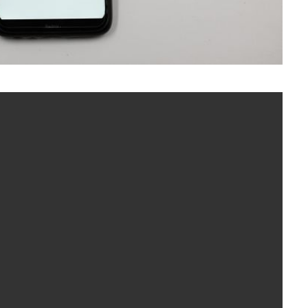
ин Что изменится в ваших путешествиях, когда
ворить?
Google превращает свои
Карты в интеллектуального
помощника, интегрируя в
сервис разговорный чат-бот
Gemini и функцию
иммерсивной 3D-навигации.
Об этом сообщает РБК-
официальный блог Google.