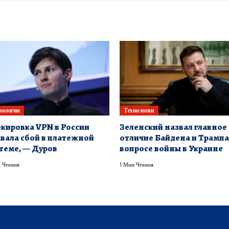
нологии
Технологии
кировка VPN в России
Зеленский назвал главное
вала сбой в платежной
отличие Байдена и Трампа
теме, — Дуров
вопросе войны в Украине
 Чтения
1 Мин Чтения