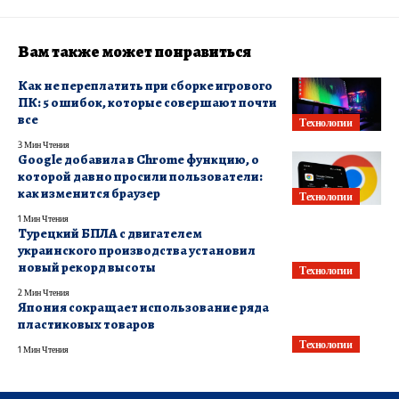
Вам также может понравиться
Как не переплатить при сборке игрового
ПК: 5 ошибок, которые совершают почти
все
Технологии
3 Мин Чтения
Google добавила в Chrome функцию, о
которой давно просили пользователи:
как изменится браузер
Технологии
1 Мин Чтения
Турецкий БПЛА с двигателем
украинского производства установил
новый рекорд высоты
Технологии
2 Мин Чтения
Япония сокращает использование ряда
пластиковых товаров
Технологии
1 Мин Чтения