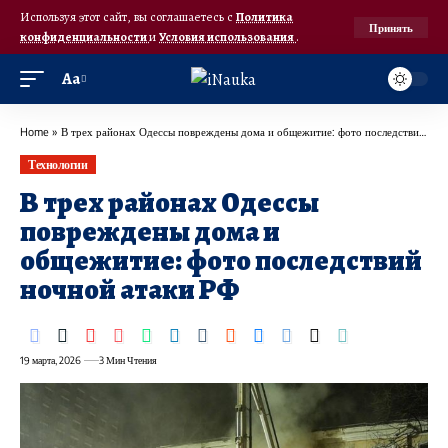
Используя этот сайт, вы соглашаетесь с
Политика
Принять
конфиденциальности
и
Условия использования
.
Аа
Home
»
В трех районах Одессы повреждены дома и общежитие: фото последствий ночной атаки РФ
Технологии
В трех районах Одессы
повреждены дома и
общежитие: фото последствий
ночной атаки РФ
19 марта, 2026
3 Мин Чтения