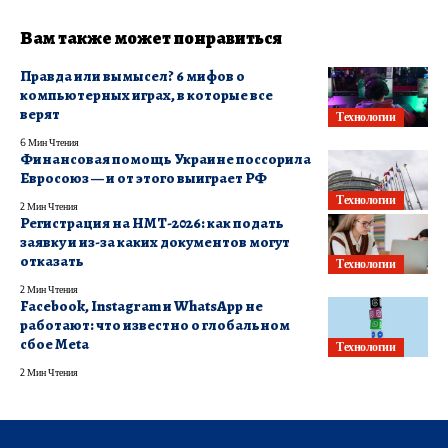
Вам также может понравиться
Правда или вымысел? 6 мифов о
компьютерных играх, в которые все
верят
Технологии
6 Мин Чтения
Финансовая помощь Украине поссорила
Евросоюз — и от этого выиграет РФ
Технологии
2 Мин Чтения
Регистрация на НМТ-2026: как подать
заявку и из-за каких документов могут
отказать
Технологии
2 Мин Чтения
Facebook, Instagram и WhatsApp не
работают: что известно о глобальном
сбое Meta
Технологии
2 Мин Чтения