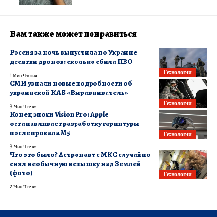
Вам также может понравиться
Россия за ночь выпустила по Украине
десятки дронов: сколько сбила ПВО
Технологии
1 Мин Чтения
СМИ узнали новые подробности об
украинской КАБ «Выравниватель»
Технологии
3 Мин Чтения
Конец эпохи Vision Pro: Apple
останавливает разработку гарнитуры
после провала M5
Технологии
3 Мин Чтения
Что это было? Астронавт с МКС случайно
снял необычную вспышку над Землей
(фото)
Технологии
2 Мин Чтения