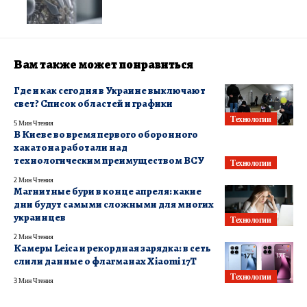
Вам также может понравиться
Где и как сегодня в Украине выключают
свет? Список областей и графики
Технологии
5 Мин Чтения
В Киеве во время первого оборонного
хакатона работали над
технологическим преимуществом ВСУ
Технологии
2 Мин Чтения
Магнитные бури в конце апреля: какие
дни будут самыми сложными для многих
украинцев
Технологии
2 Мин Чтения
Камеры Leica и рекордная зарядка: в сеть
слили данные о флагманах Xiaomi 17T
Технологии
3 Мин Чтения