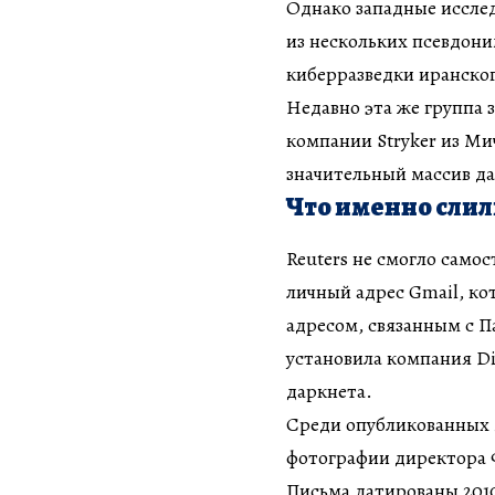
Однако западные исслед
из нескольких псевдон
киберразведки иранског
Недавно эта же группа 
компании Stryker из Ми
значительный массив д
Что именно слили
Reuters не смогло само
личный адрес Gmail, ко
адресом, связанным с 
установила компания Dis
даркнета.
Среди опубликованных м
фотографии директора Ф
Письма датированы 2010