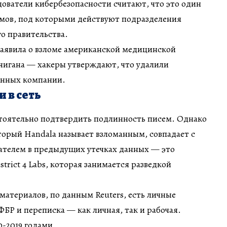
ователи кибербезопасности считают, что это один
имов, под которыми действуют подразделения
о правительства.
заявила о взломе американской медицинской
чигана — хакеры утверждают, что удалили
анных компании.
 в сеть
стоятельно подтвердить подлинность писем. Однако
торый Handala называет взломанным, совпадает с
Пателем в предыдущих утечках данных — это
trict 4 Labs, которая занимается разведкой
атериалов, по данным Reuters, есть личные
БР и переписка — как личная, так и рабочая.
-2019 годами.