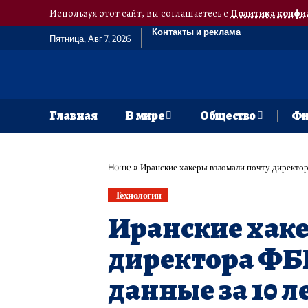
Используя этот сайт, вы соглашаетесь с
Политика конфи
Контакты и реклама
Пятница, Авг 7, 2026
Главная
В мире
Общество
Фи
Home
»
Иранские хакеры взломали почту директор
Технологии
Иранские хаке
директора ФБР
данные за 10 л