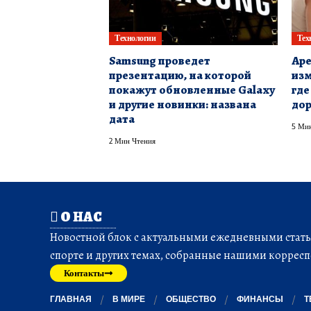
Технологии
Тех
Samsung проведет
Аре
презентацию, на которой
изм
покажут обновленные Galaxy
где
и другие новинки: названа
дор
дата
5 Мин
2 Мин Чтения
О НАС
Новостной блок с актуальными ежедневными статья
спорте и других темах, собранные нашими корресп
Контакты
ГЛАВНАЯ
В МИРЕ
ОБЩЕСТВО
ФИНАНСЫ
Т