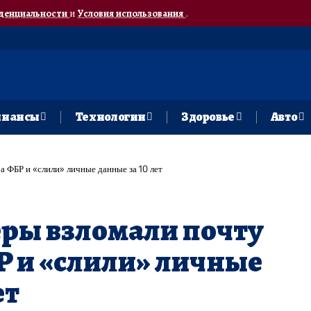
денциальности
и
Условия использования
.
нансы
Технологии
Здоровье
Авто
а ФБР и «слили» личные данные за 10 лет
ры взломали почту
 и «слили» личные
ет