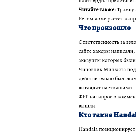
подтвердил представи
Читайте также:
Трампу с
Белом доме растет нап
Что произошло
Ответственность за взло
сайте хакеры написали, 
аккаунты которых были
Чиновник Минюста под
действительно был ско
выглядят настоящими.
ФБР на запрос о коммен
вышли.
Кто такие Handa
Handala позиционирует 