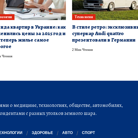
нологии
Технологии
нда квартир в Украине: как
В стиле ретро: эксклюзивн
енились цены за 2025 год и
суперкар Audi quattro
 теперь жилье самое
презентовали в Германии
огое
2 Мин Чтения
 Чтения
ми о медицине, технологиях, обществе, автомобилях,
ондентами с разных уголков земного шара.
ЕХНОЛОГИИ
ЗДОРОВЬЕ
АВТО
СПОРТ