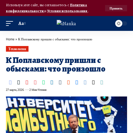
Используя этот сайт, вы соглашаетесь с
Политика
Принять
конфиденциальности
и
Условия использования
.
Аа
Home
»
К Поплавскому пришли с обысками: что произошло
Технологии
К Поплавскому пришли с
обысками: что произошло
27 марта, 2026
2 Мин Чтения