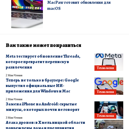
MacPaw готовит обновления для
macOS
Вам также может понравиться
Meta тестирует обновление Threads,
которое превратит переписку в
развлечения
Технологии
2 Мин Чтения
Теперь не только в браузере: Google
выпустил официальные ИИ-
приложения для Windows и Mac
Технологии
2 Мин Чтения
Замена iPhone на Android: скрытые
минусы, о которых почти не говорят
Технологии
3 Мин Чтения
Атака дронов: в Хмельницкой области
повреждены дома и предприятия