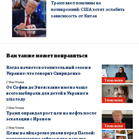
Трамп ввел пошлины на
поликремний: США хотят ослабить
зависимость от Китая
Вам также может понравиться
Когда начнется отопительный сезон в
Украине: что говорит Свириденко
Технологии
2 Мин Чтения
От Софии до Энея: какие имена чаще
всего выбирали для детей в Украине в
2025 году
Технологии
2 Мин Чтения
Трамп оправдал рост цен на нефть после
эскалации с Ираном
Технологии
2 Мин Чтения
Цены на яйца резко упали перед Пасхой:
почему именно сейчас и что дальше