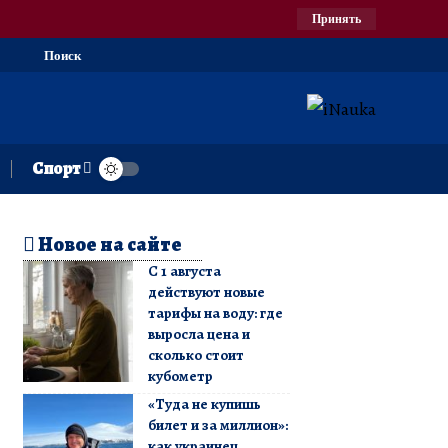
Принять
Поиск
Спорт
Новое на сайте
С 1 августа
действуют новые
тарифы на воду: где
выросла цена и
сколько стоит
кубометр
«Туда не купишь
билет и за миллион»:
как украинец