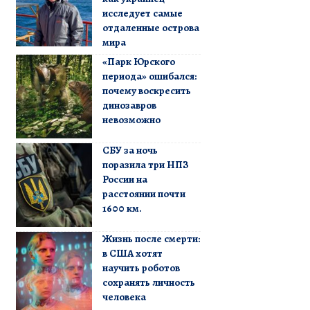
исследует самые
отдаленные острова
мира
«Парк Юрского
периода» ошибался:
почему воскресить
динозавров
невозможно
СБУ за ночь
поразила три НПЗ
России на
расстоянии почти
1600 км.
Жизнь после смерти:
в США хотят
научить роботов
сохранять личность
человека