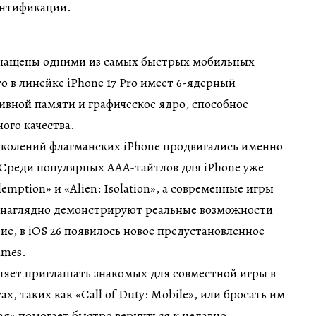
ентификации.
снащены одними из самых быстрых мобильных
o в линейке iPhone 17 Pro имеет 6-ядерный
тивной памяти и графическое ядро, способное
ого качества.
околений флагманских iPhone продвигались именно
 Среди популярных AAA-тайтлов для iPhone уже
mption» и «Alien: Isolation», а современные игры
» наглядно демонстрируют реальные возможности
ие, в iOS 26 появилось новое предустановленное
ames.
ляет приглашать знакомых для совместной игры в
, таких как «Call of Duty: Mobile», или бросать им
ая» помогает быстро вернуться к недавно