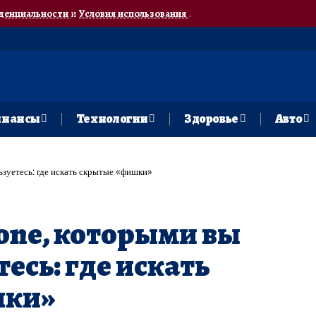
денциальности
и
Условия использования
.
нансы
Технологии
Здоровье
Авто
ьзуетесь: где искать скрытые «фишки»
one, которыми вы
тесь: где искать
шки»