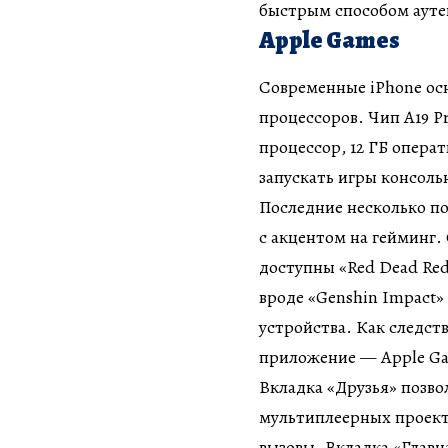
быстрым способом аут
Apple Games
Современные iPhone о
процессоров. Чип A19 Pr
процессор, 12 ГБ опера
запускать игры консольн
Последние несколько п
с акцентом на гейминг.
доступны «Red Dead Rede
вроде «Genshin Impact
устройства. Как следств
приложение — Apple G
Вкладка «Друзья» позво
мультиплеерных проектах
вызовы. Вкладка «Главн