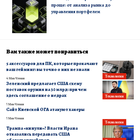
проще: от анализа рынка до
управления портфелем
Вам также может понравиться
5 аксессуаров для ПК, которые прокачают
ваш гейминг: вы точно о них не знали
Технологии
4 Мин Чтения
Зеленский предлагает США схему
поставок оружия на 30 млрд: при чем
здесь соглашение о недрах
Технологии
1 Мин Чтения
Сайт Киевской ОГА атакуют хакеры
1 Мин Чтения
Технологии
Трампа «кинули»? Власти Ирана
отказались передавать США
обогащенный уран